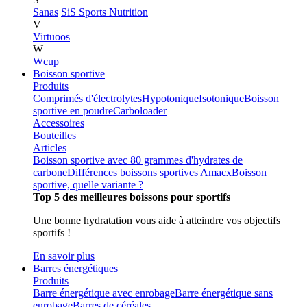
Sanas
SiS Sports Nutrition
V
Virtuoos
W
Wcup
Boisson sportive
Produits
Comprimés d'électrolytes
Hypotonique
Isotonique
Boisson
sportive en poudre
Carboloader
Accessoires
Bouteilles
Articles
Boisson sportive avec 80 grammes d'hydrates de
carbone
Différences boissons sportives Amacx
Boisson
sportive, quelle variante ?
Top 5 des meilleures boissons pour sportifs
Une bonne hydratation vous aide à atteindre vos objectifs
sportifs !
En savoir plus
Barres énergétiques
Produits
Barre énergétique avec enrobage
Barre énergétique sans
enrobage
Barres de céréales