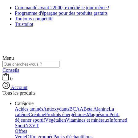
Commandé avant 22h00, expédié le jour même !
Programme d'épargne pour des produits gratuits
Toujours compétitif
Trustpilot
Menu
Conseils
0
Account
Tous les produits
Catégorie
Acides aminés
Antioxydants
BCAA
Beta Alanine
La
caféine
Créatine
Produits énergétiques
Magnésium
Petit-
déjeuner sportif
Végétalien
Vitamines et minéraux
Informed
Sport
NZVT
Offres
Vente
Offre groupée
Packs d'échantillons