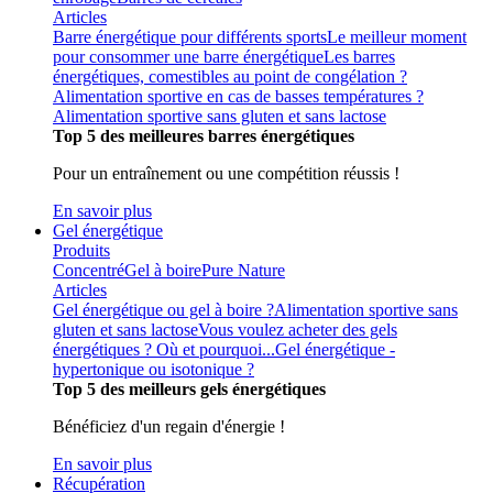
Articles
Barre énergétique pour différents sports
Le meilleur moment
pour consommer une barre énergétique
Les barres
énergétiques, comestibles au point de congélation ?
Alimentation sportive en cas de basses températures ?
Alimentation sportive sans gluten et sans lactose
Top 5 des meilleures barres énergétiques
Pour un entraînement ou une compétition réussis !
En savoir plus
Gel énergétique
Produits
Concentré
Gel à boire
Pure Nature
Articles
Gel énergétique ou gel à boire ?
Alimentation sportive sans
gluten et sans lactose
Vous voulez acheter des gels
énergétiques ? Où et pourquoi...
Gel énergétique -
hypertonique ou isotonique ?
Top 5 des meilleurs gels énergétiques
Bénéficiez d'un regain d'énergie !
En savoir plus
Récupération