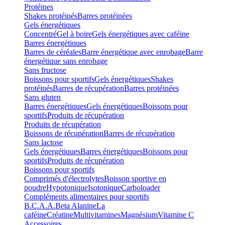
Protéines
Shakes protéinés
Barres protéinées
Gels énergétiques
Concentré
Gel à boire
Gels énergétiques avec caféine
Barres énergétiques
Barres de céréales
Barre énergétique avec enrobage
Barre
énergétique sans enrobage
Sans fructose
Boissons pour sportifs
Gels énergétiques
Shakes
protéinés
Barres de récupération
Barres protéinées
Sans gluten
Barres énergétiques
Gels énergétiques
Boissons pour
sportifs
Produits de récupération
Produits de récupération
Boissons de récupération
Barres de récupération
Sans lactose
Gels énergétiques
Barres énergétiques
Boissons pour
sportifs
Produits de récupération
Boissons pour sportifs
Comprimés d'électrolytes
Boisson sportive en
poudre
Hypotonique
Isotonique
Carboloader
Compléments alimentaires pour sportifs
B.C.A.A.
Beta Alanine
La
caféine
Créatine
Multivitamines
Magnésium
Vitamine C
Accessoires