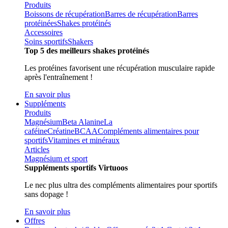
Produits
Boissons de récupération
Barres de récupération
Barres
protéinées
Shakes protéinés
Accessoires
Soins sportifs
Shakers
Top 5 des meilleurs shakes protéinés
Les protéines favorisent une récupération musculaire rapide
après l'entraînement !
En savoir plus
Suppléments
Produits
Magnésium
Beta Alanine
La
caféine
Créatine
BCAA
Compléments alimentaires pour
sportifs
Vitamines et minéraux
Articles
Magnésium et sport
Suppléments sportifs Virtuoos
Le nec plus ultra des compléments alimentaires pour sportifs
sans dopage !
En savoir plus
Offres