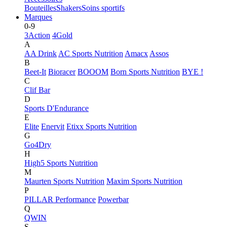
Bouteilles
Shakers
Soins sportifs
Marques
0-9
3Action
4Gold
A
AA Drink
AC Sports Nutrition
Amacx
Assos
B
Beet-It
Bioracer
BOOOM
Born Sports Nutrition
BYE !
C
Clif Bar
D
Sports D'Endurance
E
Elite
Enervit
Etixx Sports Nutrition
G
Go4Dry
H
High5 Sports Nutrition
M
Maurten Sports Nutrition
Maxim Sports Nutrition
P
PILLAR Performance
Powerbar
Q
QWIN
S