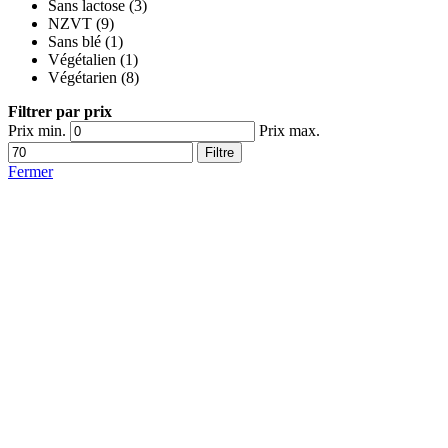
Sans lactose
(3)
NZVT
(9)
Sans blé
(1)
Végétalien
(1)
Végétarien
(8)
Filtrer par prix
Prix min.
Prix max.
Filtre
Fermer