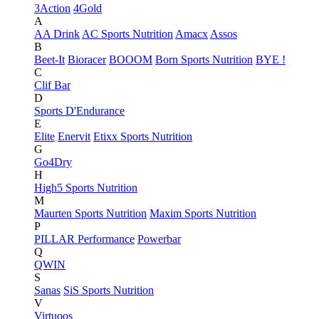
3Action
4Gold
A
AA Drink
AC Sports Nutrition
Amacx
Assos
B
Beet-It
Bioracer
BOOOM
Born Sports Nutrition
BYE !
C
Clif Bar
D
Sports D'Endurance
E
Elite
Enervit
Etixx Sports Nutrition
G
Go4Dry
H
High5 Sports Nutrition
M
Maurten Sports Nutrition
Maxim Sports Nutrition
P
PILLAR Performance
Powerbar
Q
QWIN
S
Sanas
SiS Sports Nutrition
V
Virtuoos