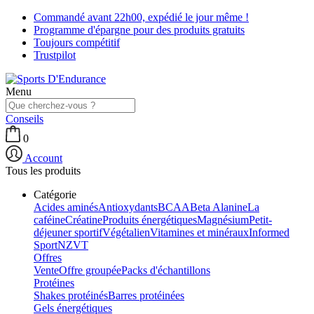
Commandé avant 22h00, expédié le jour même !
Programme d'épargne pour des produits gratuits
Toujours compétitif
Trustpilot
Menu
Conseils
0
Account
Tous les produits
Catégorie
Acides aminés
Antioxydants
BCAA
Beta Alanine
La
caféine
Créatine
Produits énergétiques
Magnésium
Petit-
déjeuner sportif
Végétalien
Vitamines et minéraux
Informed
Sport
NZVT
Offres
Vente
Offre groupée
Packs d'échantillons
Protéines
Shakes protéinés
Barres protéinées
Gels énergétiques