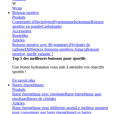
W
Wcup
Boisson sportive
Produits
Comprimés d'électrolytes
Hypotonique
Isotonique
Boisson
sportive en poudre
Carboloader
Accessoires
Bouteilles
Articles
Boisson sportive avec 80 grammes d'hydrates de
carbone
Différences boissons sportives Amacx
Boisson
sportive, quelle variante ?
Top 5 des meilleures boissons pour sportifs
Une bonne hydratation vous aide à atteindre vos objectifs
sportifs !
En savoir plus
Barres énergétiques
Produits
Barre énergétique avec enrobage
Barre énergétique sans
enrobage
Barres de céréales
Articles
Barre énergétique pour différents sports
Le meilleur moment
pour consommer une barre énergétique
Les barres