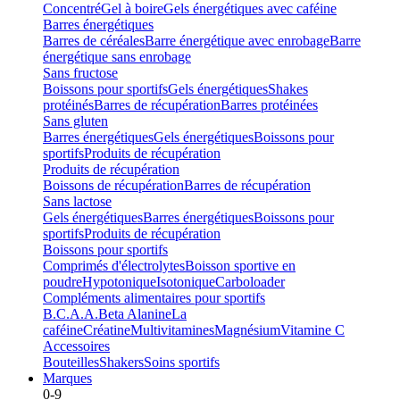
Concentré
Gel à boire
Gels énergétiques avec caféine
Barres énergétiques
Barres de céréales
Barre énergétique avec enrobage
Barre
énergétique sans enrobage
Sans fructose
Boissons pour sportifs
Gels énergétiques
Shakes
protéinés
Barres de récupération
Barres protéinées
Sans gluten
Barres énergétiques
Gels énergétiques
Boissons pour
sportifs
Produits de récupération
Produits de récupération
Boissons de récupération
Barres de récupération
Sans lactose
Gels énergétiques
Barres énergétiques
Boissons pour
sportifs
Produits de récupération
Boissons pour sportifs
Comprimés d'électrolytes
Boisson sportive en
poudre
Hypotonique
Isotonique
Carboloader
Compléments alimentaires pour sportifs
B.C.A.A.
Beta Alanine
La
caféine
Créatine
Multivitamines
Magnésium
Vitamine C
Accessoires
Bouteilles
Shakers
Soins sportifs
Marques
0-9