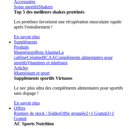
Accessoires
Soins sportifs
Shakers
Top 5 des meilleurs shakes protéinés
Les protéines favorisent une récupération musculaire rapide
après l'entraînement !
En savoir plus
Suppléments
Produits
Magnésium
Beta Alanine
La
caféine
Créatine
BCAA
Compléments alimentaires pour
sportifs
Vitamines et minéraux
Articles
Magnésium et sport
Suppléments sportifs Virtuoos
Le nec plus ultra des compléments alimentaires pour sportifs
sans dopage !
En savoir plus
Offres
Rupture de stock / Soldes
Offre groupée
2+1 Gratuit
3+1
Gratuit
AC Sports Nutrition