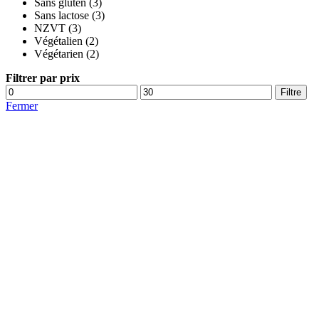
Sans gluten
(3)
Sans lactose
(3)
NZVT
(3)
Végétalien
(2)
Végétarien
(2)
Filtrer par prix
Prix
Prix
Filtre
mini
max
Fermer