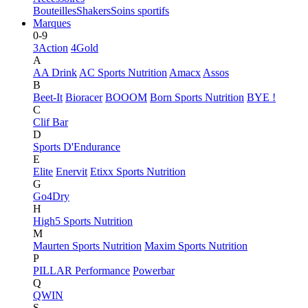
Bouteilles
Shakers
Soins sportifs
Marques
0-9
3Action
4Gold
A
AA Drink
AC Sports Nutrition
Amacx
Assos
B
Beet-It
Bioracer
BOOOM
Born Sports Nutrition
BYE !
C
Clif Bar
D
Sports D'Endurance
E
Elite
Enervit
Etixx Sports Nutrition
G
Go4Dry
H
High5 Sports Nutrition
M
Maurten Sports Nutrition
Maxim Sports Nutrition
P
PILLAR Performance
Powerbar
Q
QWIN
S