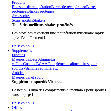
Produits
Boissons de récupération
Barres de récupération
Barres
protéinées
Shakes protéinés
Accessoires
Soins sportifs
Shakers
Top 5 des meilleurs shakes protéinés
Les protéines favorisent une récupération musculaire rapide
après l'entraînement !
En savoir plus
Suppléments
Produits
Magnésium
Beta Alanine
La
caféine
Créatine
BCAA
Compléments alimentaires pour
sportifs
Vitamines et minéraux
Articles
Magnésium et sport
Suppléments sportifs Virtuoos
Le nec plus ultra des compléments alimentaires pour sportifs
sans dopage !
En savoir plus
Offres