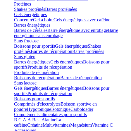
Protéines
Shakes protéinés
Barres protéinées
Gels énergétiques
Concentré
Gel à boire
Gels énergétiques avec caféine
Barres énergétiques
Barres de céréales
Barre énergétique avec enrobage
Barre
énergétique sans enrobage
Sans fructose
Boissons pour sportifs
Gels énergétiques
Shakes
protéinés
Barres de récupération
Barres protéinées
Sans gluten
Barres énergétiques
Gels énergétiques
Boissons pour
sportifs
Produits de récupération
Produits de récupération
Boissons de récupération
Barres de récupération
Sans lactose
Gels énergétiques
Barres énergétiques
Boissons pour
sportifs
Produits de récupération
Boissons pour sportifs
Comprimés d'électrolytes
Boisson sportive en
poudre
Hypotonique
Isotonique
Carboloader
Compléments alimentaires pour sportifs
B.C.A.A.
Beta Alanine
La
caféine
Créatine
Multivitamines
Magnésium
Vitamine C
Accessoires