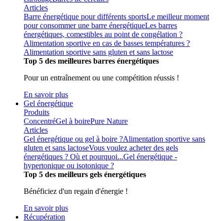
Articles
Barre énergétique pour différents sports
Le meilleur moment
pour consommer une barre énergétique
Les barres
énergétiques, comestibles au point de congélation ?
Alimentation sportive en cas de basses températures ?
Alimentation sportive sans gluten et sans lactose
Top 5 des meilleures barres énergétiques
Pour un entraînement ou une compétition réussis !
En savoir plus
Gel énergétique
Produits
Concentré
Gel à boire
Pure Nature
Articles
Gel énergétique ou gel à boire ?
Alimentation sportive sans
gluten et sans lactose
Vous voulez acheter des gels
énergétiques ? Où et pourquoi...
Gel énergétique -
hypertonique ou isotonique ?
Top 5 des meilleurs gels énergétiques
Bénéficiez d'un regain d'énergie !
En savoir plus
Récupération