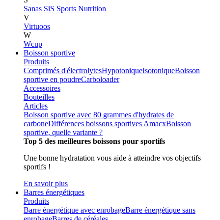
Sanas
SiS Sports Nutrition
V
Virtuoos
W
Wcup
Boisson sportive
Produits
Comprimés d'électrolytes
Hypotonique
Isotonique
Boisson
sportive en poudre
Carboloader
Accessoires
Bouteilles
Articles
Boisson sportive avec 80 grammes d'hydrates de
carbone
Différences boissons sportives Amacx
Boisson
sportive, quelle variante ?
Top 5 des meilleures boissons pour sportifs
Une bonne hydratation vous aide à atteindre vos objectifs
sportifs !
En savoir plus
Barres énergétiques
Produits
Barre énergétique avec enrobage
Barre énergétique sans
enrobage
Barres de céréales