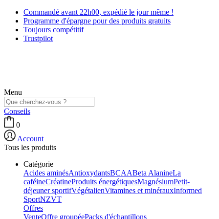
Commandé avant 22h00, expédié le jour même !
Programme d'épargne pour des produits gratuits
Toujours compétitif
Trustpilot
Menu
Conseils
0
Account
Tous les produits
Catégorie
Acides aminés
Antioxydants
BCAA
Beta Alanine
La
caféine
Créatine
Produits énergétiques
Magnésium
Petit-
déjeuner sportif
Végétalien
Vitamines et minéraux
Informed
Sport
NZVT
Offres
Vente
Offre groupée
Packs d'échantillons