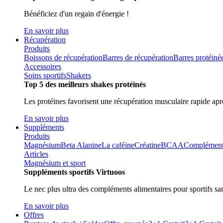
Bénéficiez d'un regain d'énergie !
En savoir plus
Récupération
Produits
Boissons de récupération
Barres de récupération
Barres protéiné
Accessoires
Soins sportifs
Shakers
Top 5 des meilleurs shakes protéinés
Les protéines favorisent une récupération musculaire rapide aprè
En savoir plus
Suppléments
Produits
Magnésium
Beta Alanine
La caféine
Créatine
BCAA
Compléments 
Articles
Magnésium et sport
Suppléments sportifs Virtuoos
Le nec plus ultra des compléments alimentaires pour sportifs sa
En savoir plus
Offres