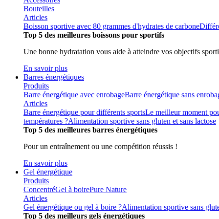
Bouteilles
Articles
Boisson sportive avec 80 grammes d'hydrates de carbone
Différ
Top 5 des meilleures boissons pour sportifs
Une bonne hydratation vous aide à atteindre vos objectifs sporti
En savoir plus
Barres énergétiques
Produits
Barre énergétique avec enrobage
Barre énergétique sans enroba
Articles
Barre énergétique pour différents sports
Le meilleur moment pou
températures ?
Alimentation sportive sans gluten et sans lactose
Top 5 des meilleures barres énergétiques
Pour un entraînement ou une compétition réussis !
En savoir plus
Gel énergétique
Produits
Concentré
Gel à boire
Pure Nature
Articles
Gel énergétique ou gel à boire ?
Alimentation sportive sans glute
Top 5 des meilleurs gels énergétiques