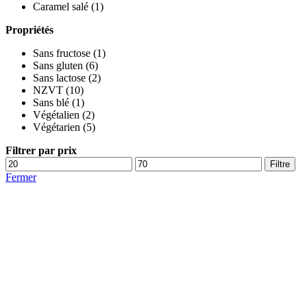
Caramel salé
(1)
Propriétés
Sans fructose
(1)
Sans gluten
(6)
Sans lactose
(2)
NZVT
(10)
Sans blé
(1)
Végétalien
(2)
Végétarien
(5)
Filtrer par prix
Prix
Prix
Filtre
mini
max
Fermer