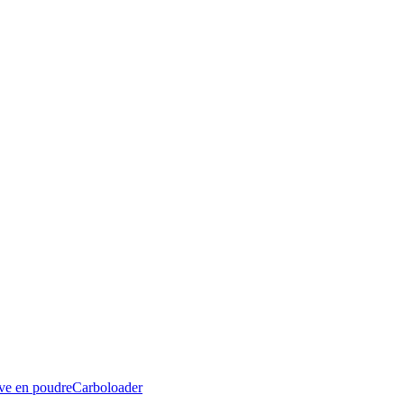
ive en poudre
Carboloader