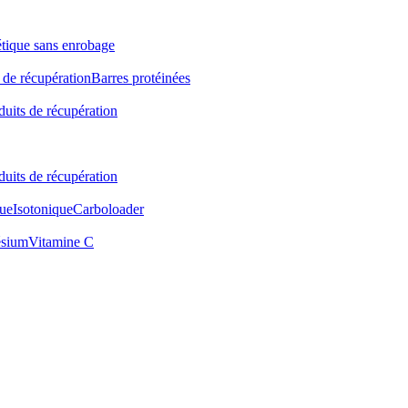
étique sans enrobage
 de récupération
Barres protéinées
duits de récupération
duits de récupération
ue
Isotonique
Carboloader
sium
Vitamine C