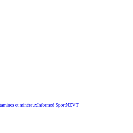
tamines et minéraux
Informed Sport
NZVT