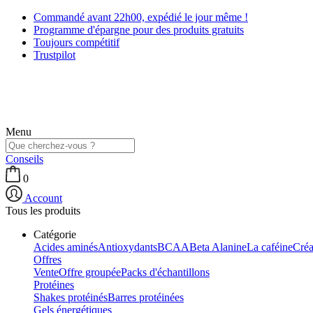
Commandé avant 22h00, expédié le jour même !
Programme d'épargne pour des produits gratuits
Toujours compétitif
Trustpilot
Menu
Conseils
0
Account
Tous les produits
Catégorie
Acides aminés
Antioxydants
BCAA
Beta Alanine
La caféine
Créa
Offres
Vente
Offre groupée
Packs d'échantillons
Protéines
Shakes protéinés
Barres protéinées
Gels énergétiques