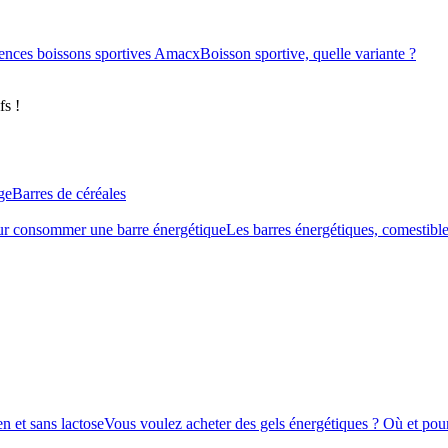
ences boissons sportives Amacx
Boisson sportive, quelle variante ?
fs !
ge
Barres de céréales
r consommer une barre énergétique
Les barres énergétiques, comestible
n et sans lactose
Vous voulez acheter des gels énergétiques ? Où et pour