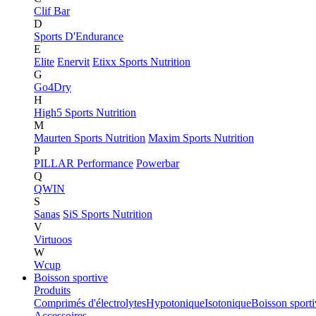
Clif Bar
D
Sports D'Endurance
E
Elite
Enervit
Etixx Sports Nutrition
G
Go4Dry
H
High5 Sports Nutrition
M
Maurten Sports Nutrition
Maxim Sports Nutrition
P
PILLAR Performance
Powerbar
Q
QWIN
S
Sanas
SiS Sports Nutrition
V
Virtuoos
W
Wcup
Boisson sportive
Produits
Comprimés d'électrolytes
Hypotonique
Isotonique
Boisson sport
Accessoires