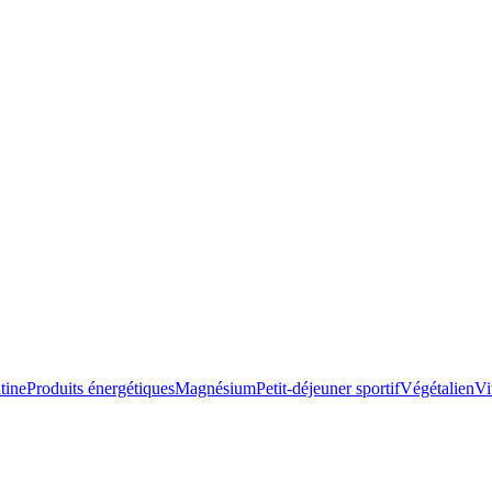
tine
Produits énergétiques
Magnésium
Petit-déjeuner sportif
Végétalien
Vi