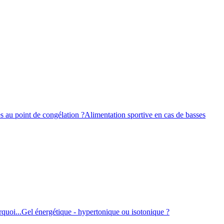
s au point de congélation ?
Alimentation sportive en cas de basses
quoi...
Gel énergétique - hypertonique ou isotonique ?