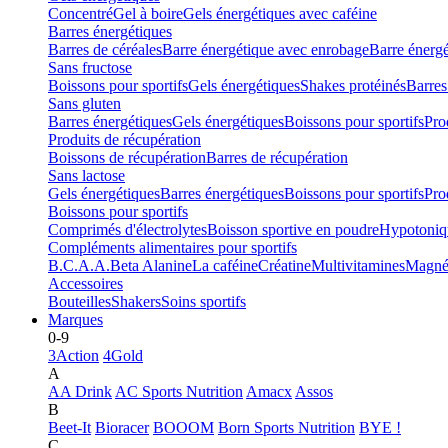
Concentré
Gel à boire
Gels énergétiques avec caféine
Barres énergétiques
Barres de céréales
Barre énergétique avec enrobage
Barre énerg
Sans fructose
Boissons pour sportifs
Gels énergétiques
Shakes protéinés
Barres
Sans gluten
Barres énergétiques
Gels énergétiques
Boissons pour sportifs
Pro
Produits de récupération
Boissons de récupération
Barres de récupération
Sans lactose
Gels énergétiques
Barres énergétiques
Boissons pour sportifs
Pro
Boissons pour sportifs
Comprimés d'électrolytes
Boisson sportive en poudre
Hypotoniq
Compléments alimentaires pour sportifs
B.C.A.A.
Beta Alanine
La caféine
Créatine
Multivitamines
Magné
Accessoires
Bouteilles
Shakers
Soins sportifs
Marques
0-9
3Action
4Gold
A
AA Drink
AC Sports Nutrition
Amacx
Assos
B
Beet-It
Bioracer
BOOOM
Born Sports Nutrition
BYE !
C