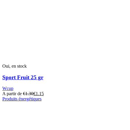
Oui, en stock
Sport Fruit 25 gr
Wcup
A partir de
€
1.30
€
1.15
Produits énergétiques
Ce
produit
a
plusieurs
variantes.
Les