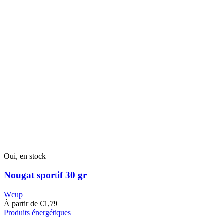
options
peuvent
être
choisies
sur
la
page
du
produit
Oui, en stock
Nougat sportif 30 gr
Wcup
À partir de
€
1,79
Produits énergétiques
Ce