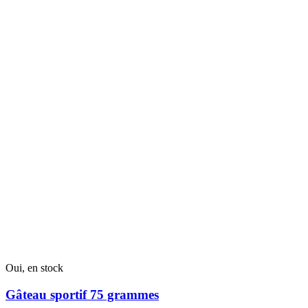
produit
a
plusieurs
variantes.
Les
options
peuvent
être
choisies
sur
la
page
du
produit
Oui, en stock
Gâteau sportif 75 grammes