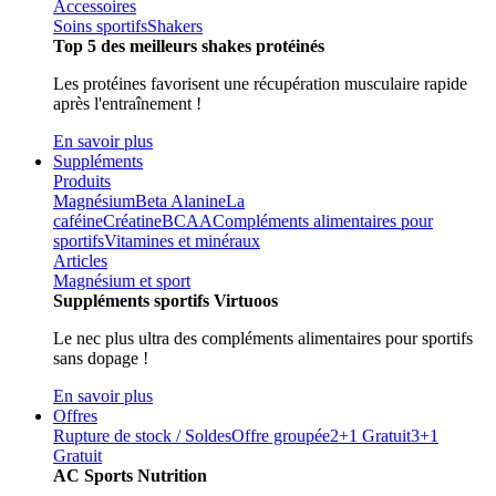
Accessoires
Soins sportifs
Shakers
Top 5 des meilleurs shakes protéinés
Les protéines favorisent une récupération musculaire rapide
après l'entraînement !
En savoir plus
Suppléments
Produits
Magnésium
Beta Alanine
La
caféine
Créatine
BCAA
Compléments alimentaires pour
sportifs
Vitamines et minéraux
Articles
Magnésium et sport
Suppléments sportifs Virtuoos
Le nec plus ultra des compléments alimentaires pour sportifs
sans dopage !
En savoir plus
Offres
Rupture de stock / Soldes
Offre groupée
2+1 Gratuit
3+1
Gratuit
AC Sports Nutrition