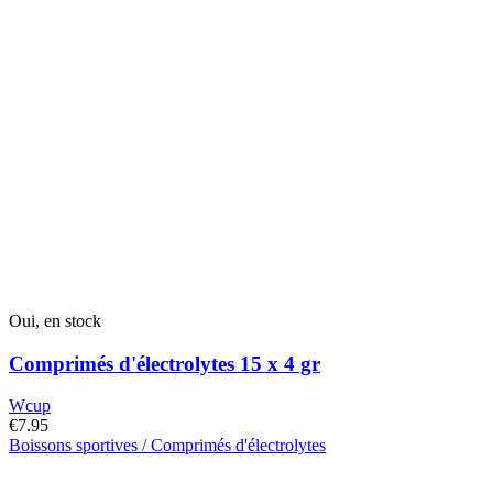
peuvent
être
choisies
sur
la
page
du
produit
Oui, en stock
Comprimés d'électrolytes 15 x 4 gr
Wcup
€
7.95
Boissons sportives / Comprimés d'électrolytes
Ce
produit