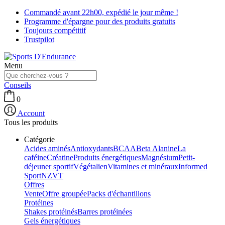
Commandé avant 22h00, expédié le jour même !
Programme d'épargne pour des produits gratuits
Toujours compétitif
Trustpilot
Menu
Conseils
0
Account
Tous les produits
Catégorie
Acides aminés
Antioxydants
BCAA
Beta Alanine
La
caféine
Créatine
Produits énergétiques
Magnésium
Petit-
déjeuner sportif
Végétalien
Vitamines et minéraux
Informed
Sport
NZVT
Offres
Vente
Offre groupée
Packs d'échantillons
Protéines
Shakes protéinés
Barres protéinées
Gels énergétiques