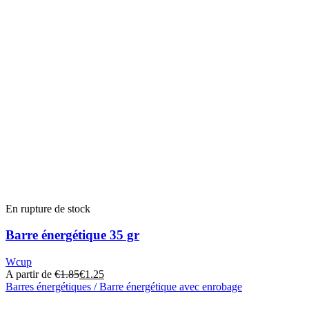
produit
a
plusieurs
variantes.
Les
options
peuvent
être
choisies
sur
la
page
du
produit
En rupture de stock
Barre énergétique 35 gr
Wcup
A partir de
€
1.85
€
1.25
Barres énergétiques / Barre énergétique avec enrobage
Ce