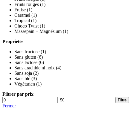
Fruits rouges
(1)
Fraise
(1)
Caramel
(1)
Tropical
(1)
Choco Twist
(1)
Massepain + Magnésium
(1)
Propriétés
Sans fructose
(1)
Sans gluten
(6)
Sans lactose
(6)
Sans arachide ni noix
(4)
Sans soja
(2)
Sans blé
(3)
Végétarien
(1)
Filtrer par prix
Prix
Prix
Filtre
mini
max
Fermer