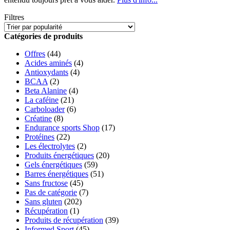
Filtres
Catégories de produits
Offres
(44)
Acides aminés
(4)
Antioxydants
(4)
BCAA
(2)
Beta Alanine
(4)
La caféine
(21)
Carboloader
(6)
Créatine
(8)
Endurance sports Shop
(17)
Protéines
(22)
Les électrolytes
(2)
Produits énergétiques
(20)
Gels énergétiques
(59)
Barres énergétiques
(51)
Sans fructose
(45)
Pas de catégorie
(7)
Sans gluten
(202)
Récupération
(1)
Produits de récupération
(39)
Informed Sport
(45)