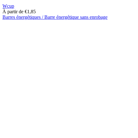
Wcup
À partir de
€
1,85
Barres énergétiques / Barre énergétique sans enrobage
Ce
produit
a
plusieurs
variantes.
Les
options
peuvent
être
choisies
sur
la
page
du
produit