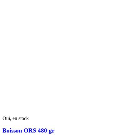
a
plusieurs
variantes.
Les
options
peuvent
être
choisies
sur
la
page
du
produit
Oui, en stock
Boisson ORS 480 gr