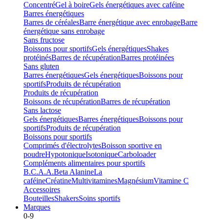
Concentré
Gel à boire
Gels énergétiques avec caféine
Barres énergétiques
Barres de céréales
Barre énergétique avec enrobage
Barre
énergétique sans enrobage
Sans fructose
Boissons pour sportifs
Gels énergétiques
Shakes
protéinés
Barres de récupération
Barres protéinées
Sans gluten
Barres énergétiques
Gels énergétiques
Boissons pour
sportifs
Produits de récupération
Produits de récupération
Boissons de récupération
Barres de récupération
Sans lactose
Gels énergétiques
Barres énergétiques
Boissons pour
sportifs
Produits de récupération
Boissons pour sportifs
Comprimés d'électrolytes
Boisson sportive en
poudre
Hypotonique
Isotonique
Carboloader
Compléments alimentaires pour sportifs
B.C.A.A.
Beta Alanine
La
caféine
Créatine
Multivitamines
Magnésium
Vitamine C
Accessoires
Bouteilles
Shakers
Soins sportifs
Marques
0-9