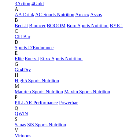
3Action
4Gold
A
AA Drink
AC Sports Nutrition
Amacx
Assos
B
Beet-It
Bioracer
BOOOM
Born Sports Nutrition
BYE !
C
Clif Bar
D
Sports D'Endurance
E
Elite
Enervit
Etixx Sports Nutrition
G
Go4Dry
H
High5 Sports Nutrition
M
Maurten Sports Nutrition
Maxim Sports Nutrition
P
PILLAR Performance
Powerbar
Q
QWIN
S
Sanas
SiS Sports Nutrition
V
Virtuoos