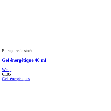
page
du
produit
En rupture de stock
Gel énergétique 40 ml
Wcup
€
1.85
Gels énergétiques
Ce
produit
a
plusieurs
variantes.
Les
options