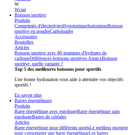
W
Wcup
Boisson sportive
Produits
Comprimés d'électrolytes
Hypotonique
Isotonique
Boisson
sportive en poudre
Carboloader
Accessoires
Bouteilles
Articles
Boisson sportive avec 80 grammes d'hydrates de
carbone
Différences boissons sportives Amacx
Boisson
sportive, quelle variante ?
Top 5 des meilleures boissons pour sportifs
Une bonne hydratation vous aide à atteindre vos objectifs
sportifs !
En savoir plus
Barres énergétiques
Produits
Barre énergétique avec enrobage
Barre énergétique sans
enrobage
Barres de céréales
Articles
Barre énergétique pour différents sports
Le meilleur moment
pour consommer une barre énergétique
Les barres