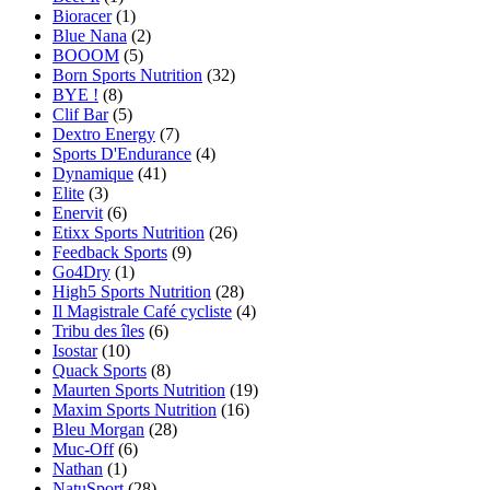
Bioracer
(1)
Blue Nana
(2)
BOOOM
(5)
Born Sports Nutrition
(32)
BYE !
(8)
Clif Bar
(5)
Dextro Energy
(7)
Sports D'Endurance
(4)
Dynamique
(41)
Elite
(3)
Enervit
(6)
Etixx Sports Nutrition
(26)
Feedback Sports
(9)
Go4Dry
(1)
High5 Sports Nutrition
(28)
Il Magistrale Café cycliste
(4)
Tribu des îles
(6)
Isostar
(10)
Quack Sports
(8)
Maurten Sports Nutrition
(19)
Maxim Sports Nutrition
(16)
Bleu Morgan
(28)
Muc-Off
(6)
Nathan
(1)
NatuSport
(28)