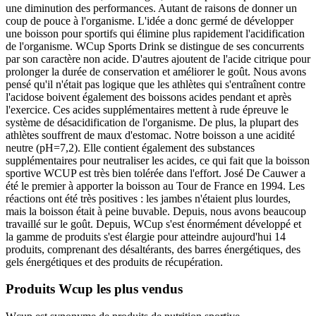
une diminution des performances. Autant de raisons de donner un
coup de pouce à l'organisme. L'idée a donc germé de développer
une boisson pour sportifs qui élimine plus rapidement l'acidification
de l'organisme. WCup Sports Drink se distingue de ses concurrents
par son caractère non acide. D'autres ajoutent de l'acide citrique pour
prolonger la durée de conservation et améliorer le goût. Nous avons
pensé qu'il n'était pas logique que les athlètes qui s'entraînent contre
l'acidose boivent également des boissons acides pendant et après
l'exercice. Ces acides supplémentaires mettent à rude épreuve le
système de désacidification de l'organisme. De plus, la plupart des
athlètes souffrent de maux d'estomac. Notre boisson a une acidité
neutre (pH=7,2). Elle contient également des substances
supplémentaires pour neutraliser les acides, ce qui fait que la boisson
sportive WCUP est très bien tolérée dans l'effort. José De Cauwer a
été le premier à apporter la boisson au Tour de France en 1994. Les
réactions ont été très positives : les jambes n'étaient plus lourdes,
mais la boisson était à peine buvable. Depuis, nous avons beaucoup
travaillé sur le goût. Depuis, WCup s'est énormément développé et
la gamme de produits s'est élargie pour atteindre aujourd'hui 14
produits, comprenant des désaltérants, des barres énergétiques, des
gels énergétiques et des produits de récupération.
Produits Wcup les plus vendus