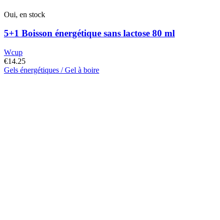
Oui, en stock
5+1 Boisson énergétique sans lactose 80 ml
Wcup
€
14.25
Gels énergétiques / Gel à boire
Ce
produit
a
plusieurs
variantes.
Les
options
peuvent
être
choisies
sur
la
page
du
produit