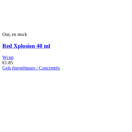
Oui, en stock
Red Xplosion 40 ml
Wcup
€
1.85
Gels énergétiques / Concentrés
Ce
produit
a
plusieurs
variantes.
Les
options
peuvent
être
choisies
sur
la