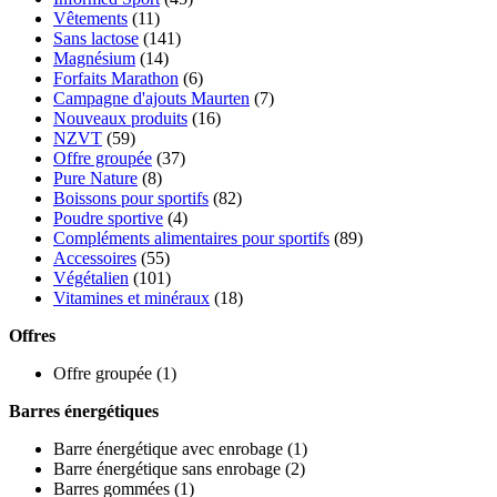
Vêtements
(11)
Sans lactose
(141)
Magnésium
(14)
Forfaits Marathon
(6)
Campagne d'ajouts Maurten
(7)
Nouveaux produits
(16)
NZVT
(59)
Offre groupée
(37)
Pure Nature
(8)
Boissons pour sportifs
(82)
Poudre sportive
(4)
Compléments alimentaires pour sportifs
(89)
Accessoires
(55)
Végétalien
(101)
Vitamines et minéraux
(18)
Offres
Offre groupée
(1)
Barres énergétiques
Barre énergétique avec enrobage
(1)
Barre énergétique sans enrobage
(2)
Barres gommées
(1)