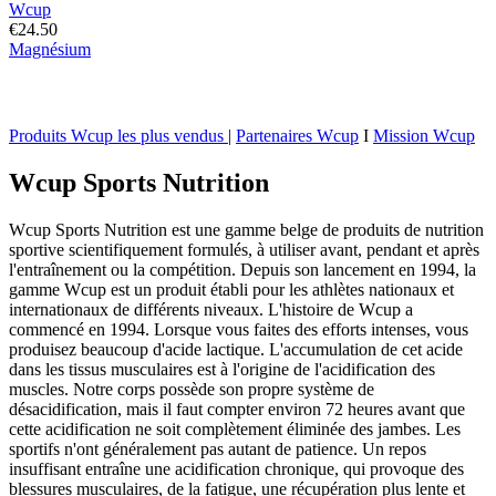
Wcup
€
24.50
Magnésium
Ce
produit
a
plusieurs
Produits Wcup les plus vendus
|
Partenaires Wcup
I
Mission Wcup
variantes.
Les
Wcup Sports Nutrition
options
peuvent
être
Wcup Sports Nutrition est une gamme belge de produits de nutrition
choisies
sportive scientifiquement formulés, à utiliser avant, pendant et après
sur
l'entraînement ou la compétition. Depuis son lancement en 1994, la
la
gamme Wcup est un produit établi pour les athlètes nationaux et
page
internationaux de différents niveaux. L'histoire de Wcup a
du
commencé en 1994. Lorsque vous faites des efforts intenses, vous
produit
produisez beaucoup d'acide lactique. L'accumulation de cet acide
dans les tissus musculaires est à l'origine de l'acidification des
muscles. Notre corps possède son propre système de
désacidification, mais il faut compter environ 72 heures avant que
cette acidification ne soit complètement éliminée des jambes. Les
sportifs n'ont généralement pas autant de patience. Un repos
insuffisant entraîne une acidification chronique, qui provoque des
blessures musculaires, de la fatigue, une récupération plus lente et