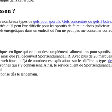
lique dans cet article.
isson ?
te de nombreux types de
gels pour sportifs
.
Gels concentrés ou gels à boire
iée qu'il peut être difficile pour les sportifs de faire un choix judicieu
gels énergétiques dans un endroit où l'on ne peut pas me conseiller cor
iques en ligne qui vendent des compléments alimentaires pour sportifs.
st ainsi que j'ai découvert Sportsendurance.FR. Avec plus de 20 marques d
 web fournit déjà de nombreuses explications sur les différents types
de
sonnes qui s’y connaissent. Ainsi, le service client de Sportsendurance
ai
réponse dès le lendemain.