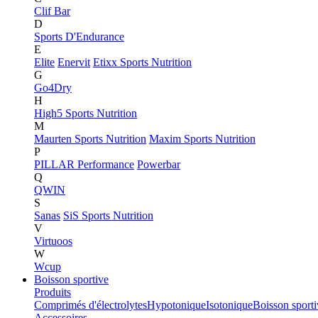
Clif Bar
D
Sports D'Endurance
E
Elite
Enervit
Etixx Sports Nutrition
G
Go4Dry
H
High5 Sports Nutrition
M
Maurten Sports Nutrition
Maxim Sports Nutrition
P
PILLAR Performance
Powerbar
Q
QWIN
S
Sanas
SiS Sports Nutrition
V
Virtuoos
W
Wcup
Boisson sportive
Produits
Comprimés d'électrolytes
Hypotonique
Isotonique
Boisson sport
Accessoires