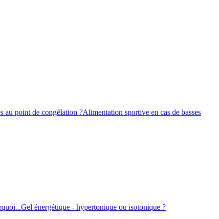
s au point de congélation ?
Alimentation sportive en cas de basses
quoi...
Gel énergétique - hypertonique ou isotonique ?