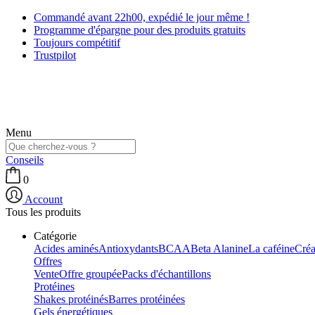
Commandé avant 22h00, expédié le jour même !
Programme d'épargne pour des produits gratuits
Toujours compétitif
Trustpilot
Menu
Conseils
0
Account
Tous les produits
Catégorie
Acides aminés
Antioxydants
BCAA
Beta Alanine
La caféine
Créa
Offres
Vente
Offre groupée
Packs d'échantillons
Protéines
Shakes protéinés
Barres protéinées
Gels énergétiques