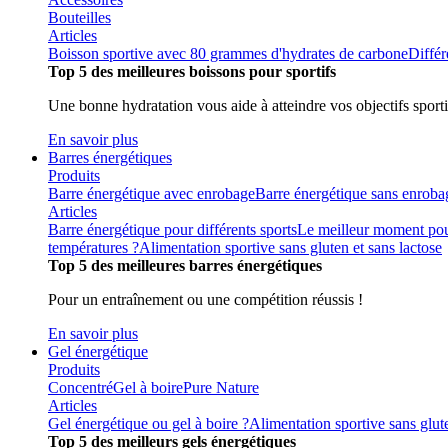
Bouteilles
Articles
Boisson sportive avec 80 grammes d'hydrates de carbone
Différ
Top 5 des meilleures boissons pour sportifs
Une bonne hydratation vous aide à atteindre vos objectifs sporti
En savoir plus
Barres énergétiques
Produits
Barre énergétique avec enrobage
Barre énergétique sans enroba
Articles
Barre énergétique pour différents sports
Le meilleur moment pou
températures ?
Alimentation sportive sans gluten et sans lactose
Top 5 des meilleures barres énergétiques
Pour un entraînement ou une compétition réussis !
En savoir plus
Gel énergétique
Produits
Concentré
Gel à boire
Pure Nature
Articles
Gel énergétique ou gel à boire ?
Alimentation sportive sans glute
Top 5 des meilleurs gels énergétiques