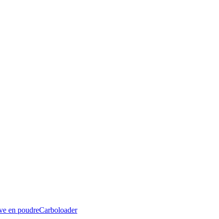
ive en poudre
Carboloader