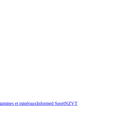
tamines et minéraux
Informed Sport
NZVT