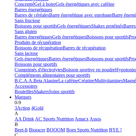
Concentré
Gel à boire
Gels énergétiques avec caféine
Barres énergétiques
Barres de céréales
Barre énergétique avec enrobage
Barre énerg
Sans fructose
Boissons pour sportifs
Gels énergétiques
Shakes protéinés
Barres
Sans gluten
Barres énergétiques
Gels énergétiques
Boissons pour sportifs
Pro
Produits de récupération
Boissons de récupération
Barres de récupération
Sans lactose
Gels énergétiques
Barres énergétiques
Boissons pour sportifs
Pro
Boissons pour sportifs
Comprimés d'électrolytes
Boisson sportive en poudre
Hypotoniq
Compléments alimentaires pour sportifs
B.C.A.A.
Beta Alanine
La caféine
Créatine
Multivitamines
Magné
Accessoires
Bouteilles
Shakers
Soins sportifs
Marques
0-9
3Action
4Gold
A
AA Drink
AC Sports Nutrition
Amacx
Assos
B
Beet-It
Bioracer
BOOOM
Born Sports Nutrition
BYE !
C