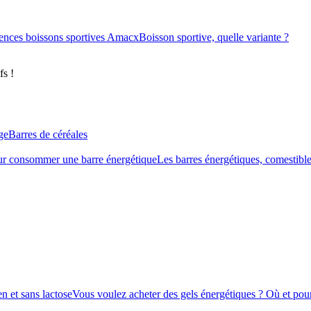
ences boissons sportives Amacx
Boisson sportive, quelle variante ?
fs !
ge
Barres de céréales
r consommer une barre énergétique
Les barres énergétiques, comestible
n et sans lactose
Vous voulez acheter des gels énergétiques ? Où et pour