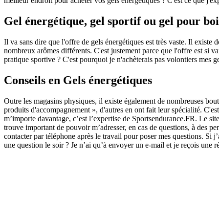
meilleur endroit pour acheter vos gels énergétiques ? C'est ce que j'exp
Gel énergétique, gel sportif ou gel pour bo
Il va sans dire que l'offre de gels énergétiques est très vaste. Il exis
nombreux arômes différents. C'est justement parce que l'offre est si var
pratique sportive ? C'est pourquoi je n'achèterais pas volontiers mes 
Conseils en Gels énergétiques
Outre les magasins physiques, il existe également de nombreuses bout
produits d'accompagnement », d'autres en ont fait leur spécialité. C'e
m’importe davantage, c’est l’expertise de Sportsendurance.FR. Le site
trouve important de pouvoir m’adresser, en cas de questions, à des per
contacter par téléphone après le travail pour poser mes questions. Si j’
une question le soir ? Je n’ai qu’à envoyer un e-mail et je reçois une 