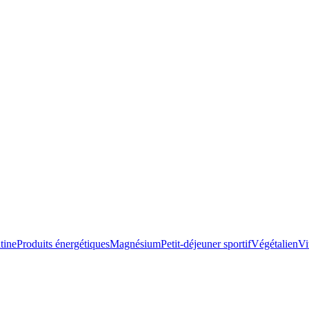
tine
Produits énergétiques
Magnésium
Petit-déjeuner sportif
Végétalien
Vi