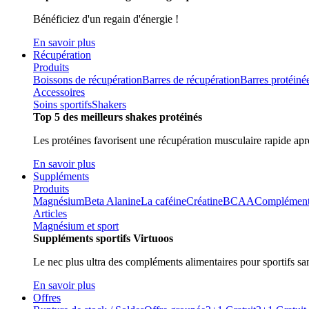
Bénéficiez d'un regain d'énergie !
En savoir plus
Récupération
Produits
Boissons de récupération
Barres de récupération
Barres protéiné
Accessoires
Soins sportifs
Shakers
Top 5 des meilleurs shakes protéinés
Les protéines favorisent une récupération musculaire rapide aprè
En savoir plus
Suppléments
Produits
Magnésium
Beta Alanine
La caféine
Créatine
BCAA
Compléments 
Articles
Magnésium et sport
Suppléments sportifs Virtuoos
Le nec plus ultra des compléments alimentaires pour sportifs sa
En savoir plus
Offres