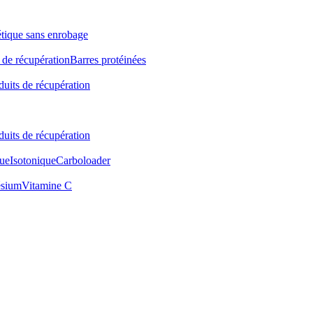
étique sans enrobage
 de récupération
Barres protéinées
duits de récupération
duits de récupération
ue
Isotonique
Carboloader
sium
Vitamine C