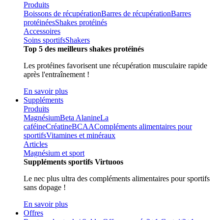
Produits
Boissons de récupération
Barres de récupération
Barres
protéinées
Shakes protéinés
Accessoires
Soins sportifs
Shakers
Top 5 des meilleurs shakes protéinés
Les protéines favorisent une récupération musculaire rapide
après l'entraînement !
En savoir plus
Suppléments
Produits
Magnésium
Beta Alanine
La
caféine
Créatine
BCAA
Compléments alimentaires pour
sportifs
Vitamines et minéraux
Articles
Magnésium et sport
Suppléments sportifs Virtuoos
Le nec plus ultra des compléments alimentaires pour sportifs
sans dopage !
En savoir plus
Offres