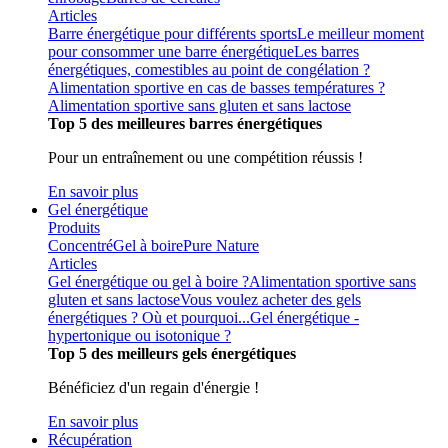
Articles
Barre énergétique pour différents sports
Le meilleur moment
pour consommer une barre énergétique
Les barres
énergétiques, comestibles au point de congélation ?
Alimentation sportive en cas de basses températures ?
Alimentation sportive sans gluten et sans lactose
Top 5 des meilleures barres énergétiques
Pour un entraînement ou une compétition réussis !
En savoir plus
Gel énergétique
Produits
Concentré
Gel à boire
Pure Nature
Articles
Gel énergétique ou gel à boire ?
Alimentation sportive sans
gluten et sans lactose
Vous voulez acheter des gels
énergétiques ? Où et pourquoi...
Gel énergétique -
hypertonique ou isotonique ?
Top 5 des meilleurs gels énergétiques
Bénéficiez d'un regain d'énergie !
En savoir plus
Récupération