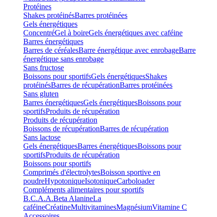
Protéines
Shakes protéinés
Barres protéinées
Gels énergétiques
Concentré
Gel à boire
Gels énergétiques avec caféine
Barres énergétiques
Barres de céréales
Barre énergétique avec enrobage
Barre
énergétique sans enrobage
Sans fructose
Boissons pour sportifs
Gels énergétiques
Shakes
protéinés
Barres de récupération
Barres protéinées
Sans gluten
Barres énergétiques
Gels énergétiques
Boissons pour
sportifs
Produits de récupération
Produits de récupération
Boissons de récupération
Barres de récupération
Sans lactose
Gels énergétiques
Barres énergétiques
Boissons pour
sportifs
Produits de récupération
Boissons pour sportifs
Comprimés d'électrolytes
Boisson sportive en
poudre
Hypotonique
Isotonique
Carboloader
Compléments alimentaires pour sportifs
B.C.A.A.
Beta Alanine
La
caféine
Créatine
Multivitamines
Magnésium
Vitamine C
Accessoires