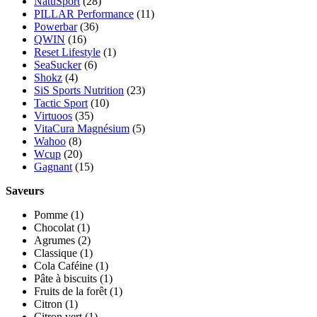
NatuSport
(28)
PILLAR Performance
(11)
Powerbar
(36)
QWIN
(16)
Reset Lifestyle
(1)
SeaSucker
(6)
Shokz
(4)
SiS Sports Nutrition
(23)
Tactic Sport
(10)
Virtuoos
(35)
VitaCura Magnésium
(5)
Wahoo
(8)
Wcup
(20)
Gagnant
(15)
Saveurs
Pomme
(1)
Chocolat
(1)
Agrumes
(2)
Classique
(1)
Cola Caféine
(1)
Pâte à biscuits
(1)
Fruits de la forêt
(1)
Citron
(1)
Citron vert
(1)