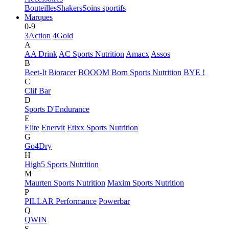
Bouteilles
Shakers
Soins sportifs
Marques
0-9
3Action
4Gold
A
AA Drink
AC Sports Nutrition
Amacx
Assos
B
Beet-It
Bioracer
BOOOM
Born Sports Nutrition
BYE !
C
Clif Bar
D
Sports D'Endurance
E
Elite
Enervit
Etixx Sports Nutrition
G
Go4Dry
H
High5 Sports Nutrition
M
Maurten Sports Nutrition
Maxim Sports Nutrition
P
PILLAR Performance
Powerbar
Q
QWIN
S