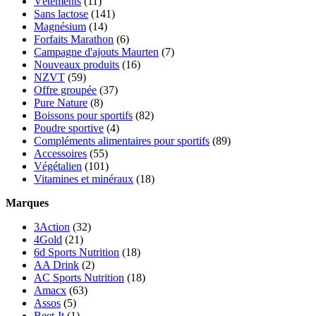
Vêtements
(11)
Sans lactose
(141)
Magnésium
(14)
Forfaits Marathon
(6)
Campagne d'ajouts Maurten
(7)
Nouveaux produits
(16)
NZVT
(59)
Offre groupée
(37)
Pure Nature
(8)
Boissons pour sportifs
(82)
Poudre sportive
(4)
Compléments alimentaires pour sportifs
(89)
Accessoires
(55)
Végétalien
(101)
Vitamines et minéraux
(18)
Marques
3Action
(32)
4Gold
(21)
6d Sports Nutrition
(18)
AA Drink
(2)
AC Sports Nutrition
(18)
Amacx
(63)
Assos
(5)
Beet-It
(1)