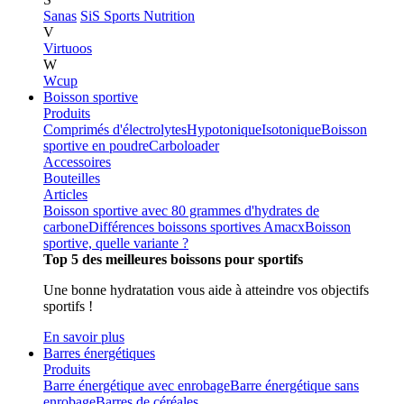
Sanas
SiS Sports Nutrition
V
Virtuoos
W
Wcup
Boisson sportive
Produits
Comprimés d'électrolytes
Hypotonique
Isotonique
Boisson
sportive en poudre
Carboloader
Accessoires
Bouteilles
Articles
Boisson sportive avec 80 grammes d'hydrates de
carbone
Différences boissons sportives Amacx
Boisson
sportive, quelle variante ?
Top 5 des meilleures boissons pour sportifs
Une bonne hydratation vous aide à atteindre vos objectifs
sportifs !
En savoir plus
Barres énergétiques
Produits
Barre énergétique avec enrobage
Barre énergétique sans
enrobage
Barres de céréales