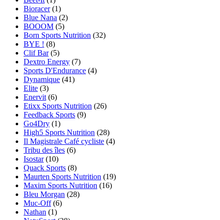
Bioracer
(1)
Blue Nana
(2)
BOOOM
(5)
Born Sports Nutrition
(32)
BYE !
(8)
Clif Bar
(5)
Dextro Energy
(7)
Sports D'Endurance
(4)
Dynamique
(41)
Elite
(3)
Enervit
(6)
Etixx Sports Nutrition
(26)
Feedback Sports
(9)
Go4Dry
(1)
High5 Sports Nutrition
(28)
Il Magistrale Café cycliste
(4)
Tribu des îles
(6)
Isostar
(10)
Quack Sports
(8)
Maurten Sports Nutrition
(19)
Maxim Sports Nutrition
(16)
Bleu Morgan
(28)
Muc-Off
(6)
Nathan
(1)