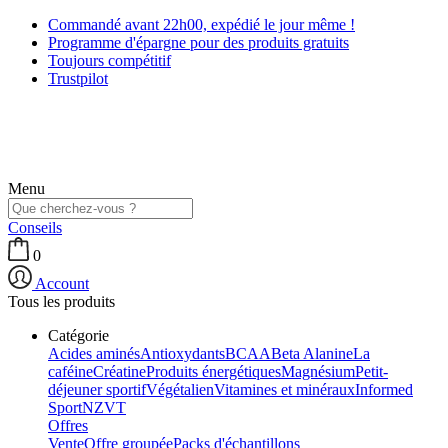
Commandé avant 22h00, expédié le jour même !
Programme d'épargne pour des produits gratuits
Toujours compétitif
Trustpilot
Menu
Conseils
0
Account
Tous les produits
Catégorie
Acides aminés
Antioxydants
BCAA
Beta Alanine
La
caféine
Créatine
Produits énergétiques
Magnésium
Petit-
déjeuner sportif
Végétalien
Vitamines et minéraux
Informed
Sport
NZVT
Offres
Vente
Offre groupée
Packs d'échantillons