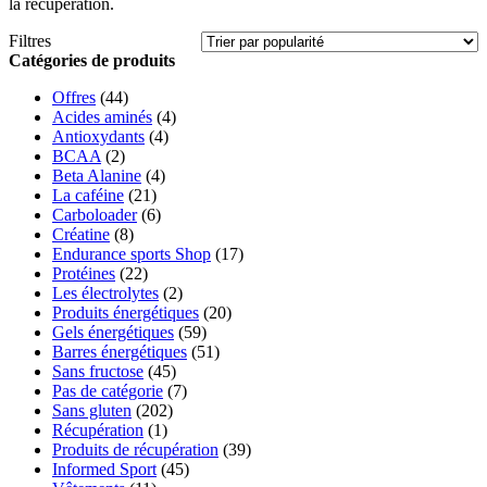
la récupération.
Filtres
Catégories de produits
Offres
(44)
Acides aminés
(4)
Antioxydants
(4)
BCAA
(2)
Beta Alanine
(4)
La caféine
(21)
Carboloader
(6)
Créatine
(8)
Endurance sports Shop
(17)
Protéines
(22)
Les électrolytes
(2)
Produits énergétiques
(20)
Gels énergétiques
(59)
Barres énergétiques
(51)
Sans fructose
(45)
Pas de catégorie
(7)
Sans gluten
(202)
Récupération
(1)
Produits de récupération
(39)
Informed Sport
(45)