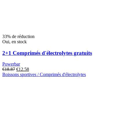
33% de réduction
Oui, en stock
2+1 Comprimés d'électrolytes gratuits
Powerbar
Le
Prix
€
18.87
€
12.58
prix
actuel
Boissons sportives / Comprimés d'électrolytes
original
:
était
€12.58.
de
:
€18.87.