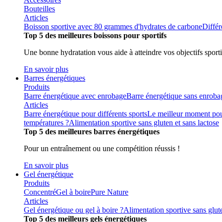
Bouteilles
Articles
Boisson sportive avec 80 grammes d'hydrates de carbone
Différ
Top 5 des meilleures boissons pour sportifs
Une bonne hydratation vous aide à atteindre vos objectifs sporti
En savoir plus
Barres énergétiques
Produits
Barre énergétique avec enrobage
Barre énergétique sans enroba
Articles
Barre énergétique pour différents sports
Le meilleur moment pou
températures ?
Alimentation sportive sans gluten et sans lactose
Top 5 des meilleures barres énergétiques
Pour un entraînement ou une compétition réussis !
En savoir plus
Gel énergétique
Produits
Concentré
Gel à boire
Pure Nature
Articles
Gel énergétique ou gel à boire ?
Alimentation sportive sans glute
Top 5 des meilleurs gels énergétiques