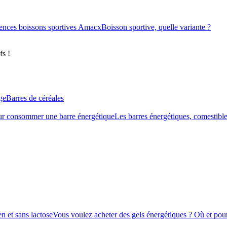
ences boissons sportives Amacx
Boisson sportive, quelle variante ?
fs !
ge
Barres de céréales
r consommer une barre énergétique
Les barres énergétiques, comestible
n et sans lactose
Vous voulez acheter des gels énergétiques ? Où et pour