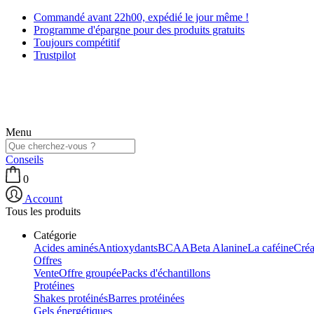
Commandé avant 22h00, expédié le jour même !
Programme d'épargne pour des produits gratuits
Toujours compétitif
Trustpilot
Menu
Conseils
0
Account
Tous les produits
Catégorie
Acides aminés
Antioxydants
BCAA
Beta Alanine
La caféine
Créa
Offres
Vente
Offre groupée
Packs d'échantillons
Protéines
Shakes protéinés
Barres protéinées
Gels énergétiques