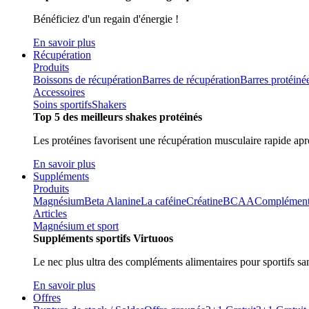
Bénéficiez d'un regain d'énergie !
En savoir plus
Récupération
Produits
Boissons de récupération
Barres de récupération
Barres protéiné
Accessoires
Soins sportifs
Shakers
Top 5 des meilleurs shakes protéinés
Les protéines favorisent une récupération musculaire rapide aprè
En savoir plus
Suppléments
Produits
Magnésium
Beta Alanine
La caféine
Créatine
BCAA
Compléments 
Articles
Magnésium et sport
Suppléments sportifs Virtuoos
Le nec plus ultra des compléments alimentaires pour sportifs sa
En savoir plus
Offres