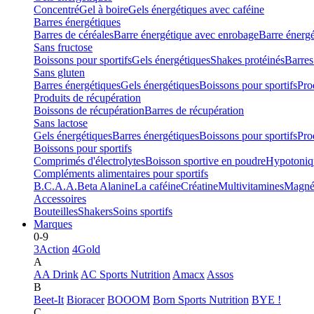
Concentré
Gel à boire
Gels énergétiques avec caféine
Barres énergétiques
Barres de céréales
Barre énergétique avec enrobage
Barre énerg
Sans fructose
Boissons pour sportifs
Gels énergétiques
Shakes protéinés
Barres
Sans gluten
Barres énergétiques
Gels énergétiques
Boissons pour sportifs
Pro
Produits de récupération
Boissons de récupération
Barres de récupération
Sans lactose
Gels énergétiques
Barres énergétiques
Boissons pour sportifs
Pro
Boissons pour sportifs
Comprimés d'électrolytes
Boisson sportive en poudre
Hypotoniq
Compléments alimentaires pour sportifs
B.C.A.A.
Beta Alanine
La caféine
Créatine
Multivitamines
Magné
Accessoires
Bouteilles
Shakers
Soins sportifs
Marques
0-9
3Action
4Gold
A
AA Drink
AC Sports Nutrition
Amacx
Assos
B
Beet-It
Bioracer
BOOOM
Born Sports Nutrition
BYE !
C