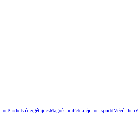
tine
Produits énergétiques
Magnésium
Petit-déjeuner sportif
Végétalien
Vi