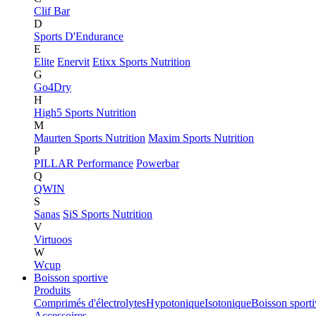
Clif Bar
D
Sports D'Endurance
E
Elite
Enervit
Etixx Sports Nutrition
G
Go4Dry
H
High5 Sports Nutrition
M
Maurten Sports Nutrition
Maxim Sports Nutrition
P
PILLAR Performance
Powerbar
Q
QWIN
S
Sanas
SiS Sports Nutrition
V
Virtuoos
W
Wcup
Boisson sportive
Produits
Comprimés d'électrolytes
Hypotonique
Isotonique
Boisson sport
Accessoires