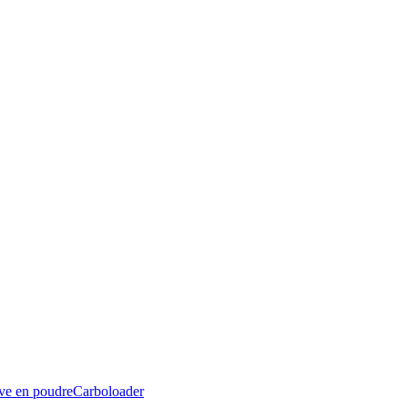
ive en poudre
Carboloader