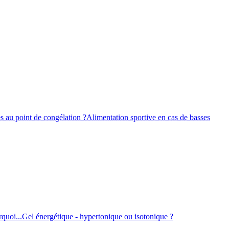
s au point de congélation ?
Alimentation sportive en cas de basses
quoi...
Gel énergétique - hypertonique ou isotonique ?