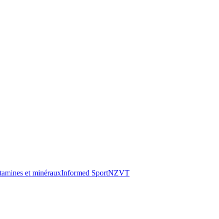
tamines et minéraux
Informed Sport
NZVT