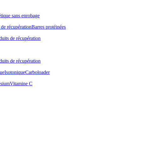
étique sans enrobage
 de récupération
Barres protéinées
duits de récupération
duits de récupération
ue
Isotonique
Carboloader
sium
Vitamine C