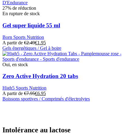
sur
produit
la
a
27% de réduction
page
plusieurs
En rupture de stock
du
variantes.
produit
Les
Gel super liquide 55 ml
options
peuvent
Born Sports Nutrition
être
A partir de
€
2.49
€
1.95
choisies
Gels énergétiques / Gel à boire
sur
Ce
la
produit
page
a
Oui, en stock
du
plusieurs
produit
variantes.
Zero Active Hydration 20 tabs
Les
options
High5 Sports Nutrition
peuvent
A partir de
€
7.95
€
6.95
être
Boissons sportives / Comprimés d'électrolytes
choisies
Ce
sur
produit
la
a
page
plusieurs
du
variantes.
Intolérance au lactose
produit
Les