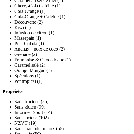
Caramel au sel de mer
(1)
Cherry-Cola Caféine
(1)
Cola-Orange
(1)
Cola-Orange + Caféine
(1)
Découverte
(2)
Kiwi
(1)
Infusion de citron
(1)
Massepain
(1)
Pina Colada
(1)
Ananas + noix de coco
(2)
Grenade
(2)
Framboise & Choco blanc
(1)
Caramel salé
(2)
Orange Mangue
(1)
Spéculoos
(1)
Pot tropical
(1)
Propriétés
Sans fructose
(26)
Sans gluten
(99)
Informed Sport
(14)
Sans lactose
(102)
NZVT
(19)
Sans arachide ni noix
(56)
Sans soja
(50)