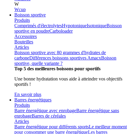
W
Wcup
Boisson sportive
Produits
Comprimés d'électrolytes
Hypotonique
Isotonique
Boisson
sportive en poudre
Carboloader
Accessoires
Bouteilles
Articles
Boisson sportive avec 80 grammes d'hydrates de
carbone
Différences boissons sportives Amacx
Boisson
sportive, quelle variante ?
Top 5 des meilleures boissons pour sportifs
Une bonne hydratation vous aide à atteindre vos objectifs
sportifs !
En savoir plus
Barres énergétiques
Produits
Barre énergétique avec enrobage
Barre énergétique sans
enrobage
Barres de céréales
Articles
Barre énergétique pour différents sports
Le meilleur moment
pour consommer une barre énergétique
Les barres