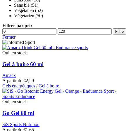
Sans blé
(51)
Végétalien
(52)
Végétarien
(50)
Filtrer par prix
Prix
Prix
Filtre
mini
max
Fermer
Oui, en stock
Gel à boire 60 ml
Amacx
À partir de
€
2,29
Gels énergétiques / Gel à boire
Ce
produit
a
Oui, en stock
plusieurs
variantes.
Go Gel 60 ml
Les
options
SiS Sports Nutrition
peuvent
À partir de
€
1,65