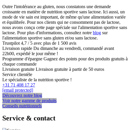
options
peuvent
Outre l'intolérance au gluten, nous constatons une demande
être
croissante en matière de nutrition sportive sans lactose. Ici aussi, un
choisies
mode de vie sain est important, de même qu'une alimentation variée
sur
et équilibrée. Pour nos clients qui ne consomment pas de lactose,
la
nous avons conçu cette page spéciale sur l'alimentation sportive sans
page
lactose. Pour plus d'informations, consultez notre
blog
sur
du
l'alimentation sportive sans gluten et/ou sans lactose.
produit
Trustpilot
4,7 / 5 avec plus de 1 500 avis
Livraison rapide
Du dimanche au vendredi, commandé avant
22h00, expédié le jour même !
Programme d'épargne
Gagnez des points pour des produits gratuits à
chaque commande
Livraison gratuite
Livraison gratuite à partir de 50 euros
Service clientèle
Le spécialiste de la nutrition sportive !
+31 71 408 17 27
[email protected]
Découvrez notre blog
Voir notre gamme de produits
Conseils nutritionnels
Service & contact