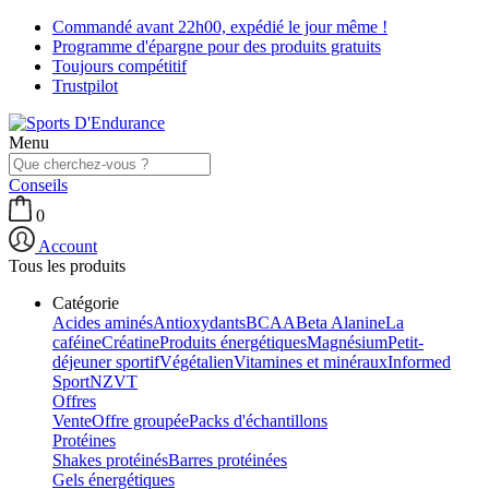
Commandé avant 22h00, expédié le jour même !
Programme d'épargne pour des produits gratuits
Toujours compétitif
Trustpilot
Menu
Conseils
0
Account
Tous les produits
Catégorie
Acides aminés
Antioxydants
BCAA
Beta Alanine
La
caféine
Créatine
Produits énergétiques
Magnésium
Petit-
déjeuner sportif
Végétalien
Vitamines et minéraux
Informed
Sport
NZVT
Offres
Vente
Offre groupée
Packs d'échantillons
Protéines
Shakes protéinés
Barres protéinées
Gels énergétiques