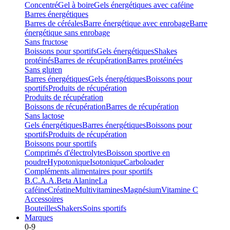
Concentré
Gel à boire
Gels énergétiques avec caféine
Barres énergétiques
Barres de céréales
Barre énergétique avec enrobage
Barre
énergétique sans enrobage
Sans fructose
Boissons pour sportifs
Gels énergétiques
Shakes
protéinés
Barres de récupération
Barres protéinées
Sans gluten
Barres énergétiques
Gels énergétiques
Boissons pour
sportifs
Produits de récupération
Produits de récupération
Boissons de récupération
Barres de récupération
Sans lactose
Gels énergétiques
Barres énergétiques
Boissons pour
sportifs
Produits de récupération
Boissons pour sportifs
Comprimés d'électrolytes
Boisson sportive en
poudre
Hypotonique
Isotonique
Carboloader
Compléments alimentaires pour sportifs
B.C.A.A.
Beta Alanine
La
caféine
Créatine
Multivitamines
Magnésium
Vitamine C
Accessoires
Bouteilles
Shakers
Soins sportifs
Marques
0-9