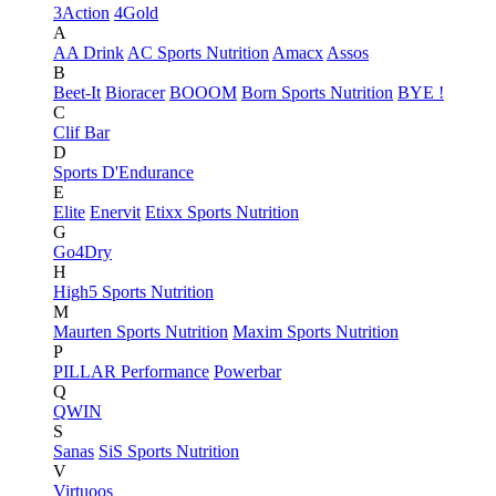
3Action
4Gold
A
AA Drink
AC Sports Nutrition
Amacx
Assos
B
Beet-It
Bioracer
BOOOM
Born Sports Nutrition
BYE !
C
Clif Bar
D
Sports D'Endurance
E
Elite
Enervit
Etixx Sports Nutrition
G
Go4Dry
H
High5 Sports Nutrition
M
Maurten Sports Nutrition
Maxim Sports Nutrition
P
PILLAR Performance
Powerbar
Q
QWIN
S
Sanas
SiS Sports Nutrition
V
Virtuoos