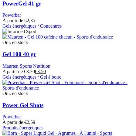
du
variantes.
PowerGel 41 gr
produit
Les
options
Powerbar
peuvent
À partir de
€
2,35
être
Gels énergétiques / Concentrés
choisies
Ce
sur
produit
la
a
Oui, en stock
page
plusieurs
du
variantes.
Gel 100 40 gr
produit
Les
options
Maurten Sports Nutrition
peuvent
A partir de
€
3.70
€
3.50
être
Gels énergétiques / Gel à boire
choisies
Ce
sur
produit
la
a
Oui, en stock
page
plusieurs
du
variantes.
Power Gel Shots
produit
Les
options
Powerbar
peuvent
À partir de
€
2,59
être
Produits énergétiques
choisies
Ce