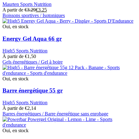
produit
options
Maurten Sports Nutrition
peuvent
A partir de
€
3.29
€
3.25
être
Boissons sportives / Isotoniques
choisies
Ce
sur
produit
Oui, en stock
la
a
page
plusieurs
Energy Gel Aqua 66 gr
du
variantes.
produit
Les
High5 Sports Nutrition
options
À partir de
€
1,50
peuvent
Gels énergétiques / Gel à boire
être
Ce
choisies
produit
sur
a
Oui, en stock
la
plusieurs
page
variantes.
Barre énergétique 55 gr
du
Les
produit
options
High5 Sports Nutrition
peuvent
À partir de
€
2,14
être
Barres énergétiques / Barre énergétique sans enrobage
choisies
Ce
sur
produit
la
a
Oui, en stock
page
plusieurs