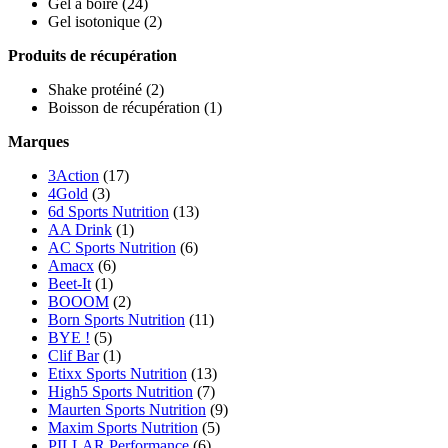
Gel à boire
(24)
Gel isotonique
(2)
Produits de récupération
Shake protéiné
(2)
Boisson de récupération
(1)
Marques
3Action
(17)
4Gold
(3)
6d Sports Nutrition
(13)
AA Drink
(1)
AC Sports Nutrition
(6)
Amacx
(6)
Beet-It
(1)
BOOOM
(2)
Born Sports Nutrition
(11)
BYE !
(5)
Clif Bar
(1)
Etixx Sports Nutrition
(13)
High5 Sports Nutrition
(7)
Maurten Sports Nutrition
(9)
Maxim Sports Nutrition
(5)
PILLAR Performance
(6)