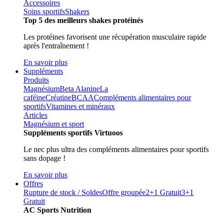
Accessoires
Soins sportifs
Shakers
Top 5 des meilleurs shakes protéinés
Les protéines favorisent une récupération musculaire rapide
après l'entraînement !
En savoir plus
Suppléments
Produits
Magnésium
Beta Alanine
La
caféine
Créatine
BCAA
Compléments alimentaires pour
sportifs
Vitamines et minéraux
Articles
Magnésium et sport
Suppléments sportifs Virtuoos
Le nec plus ultra des compléments alimentaires pour sportifs
sans dopage !
En savoir plus
Offres
Rupture de stock / Soldes
Offre groupée
2+1 Gratuit
3+1
Gratuit
AC Sports Nutrition