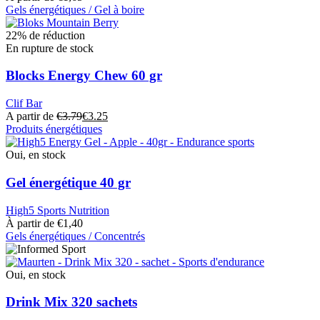
être
Gels énergétiques / Gel à boire
choisies
Ce
sur
produit
22% de réduction
la
a
En rupture de stock
page
plusieurs
du
variantes.
Blocks Energy Chew 60 gr
produit
Les
options
Clif Bar
peuvent
A partir de
€
3.79
€
3.25
être
Produits énergétiques
choisies
Ce
sur
produit
Oui, en stock
la
a
page
plusieurs
Gel énergétique 40 gr
du
variantes.
produit
Les
High5 Sports Nutrition
options
À partir de
€
1,40
peuvent
Gels énergétiques / Concentrés
être
Ce
choisies
produit
sur
a
Oui, en stock
la
plusieurs
page
variantes.
Drink Mix 320 sachets
du
Les