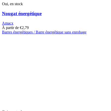
Oui, en stock
Nougat énergétique
Amacx
À partir de
€
2,79
Barres énergétiques / Barre énergétique sans enrobage
Ce
produit
a
plusieurs
variantes.
Cette
option
peut
être
sélectionnée
sur
la
page
du
produit