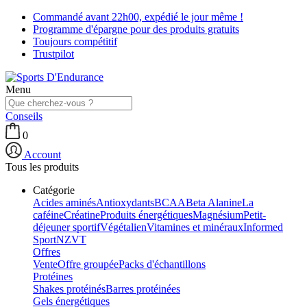
Commandé avant 22h00, expédié le jour même !
Programme d'épargne pour des produits gratuits
Toujours compétitif
Trustpilot
Menu
Conseils
0
Account
Tous les produits
Catégorie
Acides aminés
Antioxydants
BCAA
Beta Alanine
La
caféine
Créatine
Produits énergétiques
Magnésium
Petit-
déjeuner sportif
Végétalien
Vitamines et minéraux
Informed
Sport
NZVT
Offres
Vente
Offre groupée
Packs d'échantillons
Protéines
Shakes protéinés
Barres protéinées
Gels énergétiques