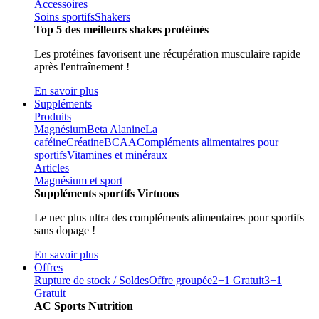
Accessoires
Soins sportifs
Shakers
Top 5 des meilleurs shakes protéinés
Les protéines favorisent une récupération musculaire rapide
après l'entraînement !
En savoir plus
Suppléments
Produits
Magnésium
Beta Alanine
La
caféine
Créatine
BCAA
Compléments alimentaires pour
sportifs
Vitamines et minéraux
Articles
Magnésium et sport
Suppléments sportifs Virtuoos
Le nec plus ultra des compléments alimentaires pour sportifs
sans dopage !
En savoir plus
Offres
Rupture de stock / Soldes
Offre groupée
2+1 Gratuit
3+1
Gratuit
AC Sports Nutrition