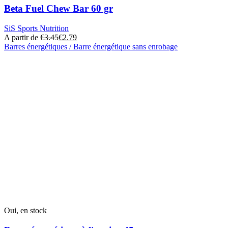
Beta Fuel Chew Bar 60 gr
SiS Sports Nutrition
A partir de
€
3.45
€
2.79
Barres énergétiques / Barre énergétique sans enrobage
Ce
produit
a
plusieurs
variantes.
Cette
option
peut
être
sélectionnée
sur
la
page
du
produit
Oui, en stock