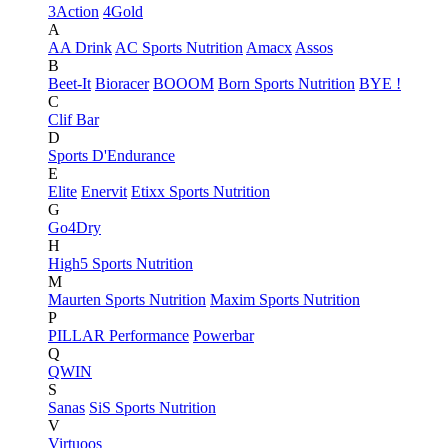
3Action
4Gold
A
AA Drink
AC Sports Nutrition
Amacx
Assos
B
Beet-It
Bioracer
BOOOM
Born Sports Nutrition
BYE !
C
Clif Bar
D
Sports D'Endurance
E
Elite
Enervit
Etixx Sports Nutrition
G
Go4Dry
H
High5 Sports Nutrition
M
Maurten Sports Nutrition
Maxim Sports Nutrition
P
PILLAR Performance
Powerbar
Q
QWIN
S
Sanas
SiS Sports Nutrition
V
Virtuoos