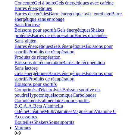
Concentré
Gel à boire
Gels énergétiques avec caféine
Barres énergétiques
Barres de céréales
Barre énergétique avec enrobage
Barre
énergétique sans enrobage
Sans fructose
Boissons pour sportifs
Gels énergétiques
Shakes
protéinés
Barres de récupération
Barres protéinées
Sans gluten
Barres énergétiques
Gels énergétiques
Boissons pour
sportifs
Produits de récupération
Produits de récupération
Boissons de récupération
Barres de récupération
Sans lactose
Gels énergétiques
Barres énergétiques
Boissons pour
sportifs
Produits de récupération
Boissons pour sportifs
Comprimés d'électrolytes
Boisson sportive en
poudre
Hypotonique
Isotonique
Carboloader
Compléments alimentaires pour sportifs
B.C.A.A.
Beta Alanine
La
caféine
Créatine
Multivitamines
Magnésium
Vitamine C
Accessoires
Bouteilles
Shakers
Soins sportifs
Marques
0-9