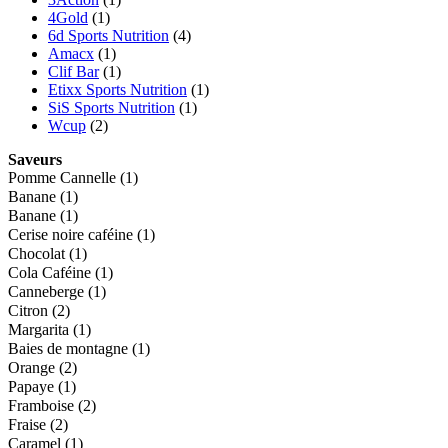
4Gold
(1)
6d Sports Nutrition
(4)
Amacx
(1)
Clif Bar
(1)
Etixx Sports Nutrition
(1)
SiS Sports Nutrition
(1)
Wcup
(2)
Saveurs
Pomme Cannelle
(1)
Banane
(1)
Banane
(1)
Cerise noire caféine
(1)
Chocolat
(1)
Cola Caféine
(1)
Canneberge
(1)
Citron
(2)
Margarita
(1)
Baies de montagne
(1)
Orange
(2)
Papaye
(1)
Framboise
(2)
Fraise
(2)
Caramel
(1)