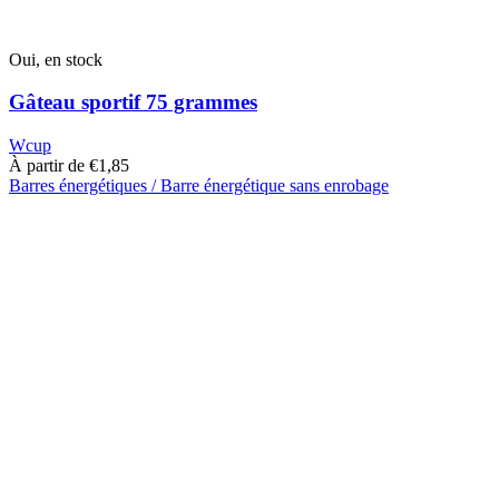
Oui, en stock
Gâteau sportif 75 grammes
Wcup
À partir de
€
1,85
Barres énergétiques / Barre énergétique sans enrobage
Ce
produit
a
plusieurs
variantes.
Cette
option
peut
être
sélectionnée
sur
la
page
du
produit