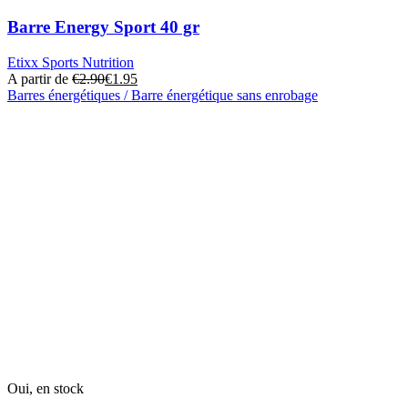
Barre Energy Sport 40 gr
Etixx Sports Nutrition
A partir de
€
2.90
€
1.95
Barres énergétiques / Barre énergétique sans enrobage
Ce
produit
a
plusieurs
variantes.
Cette
option
peut
être
sélectionnée
sur
la
page
du
produit
Oui, en stock