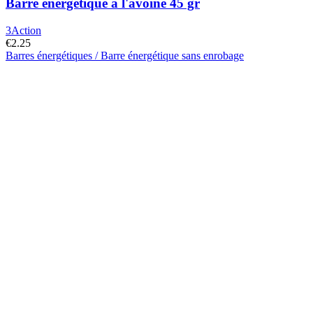
Barre énergétique à l'avoine 45 gr
3Action
€
2.25
Barres énergétiques / Barre énergétique sans enrobage
Ce
produit
a
plusieurs
variantes.
Cette
option
peut
être
sélectionnée
sur
la
page
du
produit