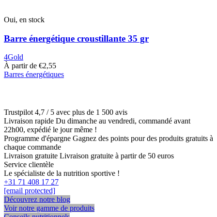
Oui, en stock
Barre énergétique croustillante 35 gr
4Gold
À partir de
€
2,55
Barres énergétiques
Ce
produit
a
plusieurs
Trustpilot
4,7 / 5 avec plus de 1 500 avis
variantes.
Livraison rapide
Du dimanche au vendredi, commandé avant
Cette
22h00, expédié le jour même !
option
Programme d'épargne
Gagnez des points pour des produits gratuits à
peut
chaque commande
être
Livraison gratuite
Livraison gratuite à partir de 50 euros
sélectionnée
Service clientèle
sur
Le spécialiste de la nutrition sportive !
la
+31 71 408 17 27
page
[email protected]
du
Découvrez notre blog
produit
Voir notre gamme de produits
Conseils nutritionnels