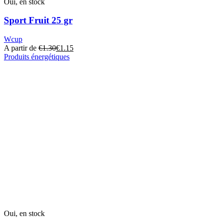
Oui, en stock
Sport Fruit 25 gr
Wcup
A partir de
€
1.30
€
1.15
Produits énergétiques
Ce
produit
a
plusieurs
variantes.
Cette
option
peut
être
sélectionnée
sur
la
page
du
produit
Oui, en stock