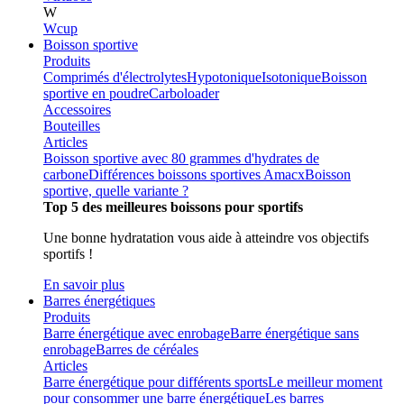
W
Wcup
Boisson sportive
Produits
Comprimés d'électrolytes
Hypotonique
Isotonique
Boisson
sportive en poudre
Carboloader
Accessoires
Bouteilles
Articles
Boisson sportive avec 80 grammes d'hydrates de
carbone
Différences boissons sportives Amacx
Boisson
sportive, quelle variante ?
Top 5 des meilleures boissons pour sportifs
Une bonne hydratation vous aide à atteindre vos objectifs
sportifs !
En savoir plus
Barres énergétiques
Produits
Barre énergétique avec enrobage
Barre énergétique sans
enrobage
Barres de céréales
Articles
Barre énergétique pour différents sports
Le meilleur moment
pour consommer une barre énergétique
Les barres