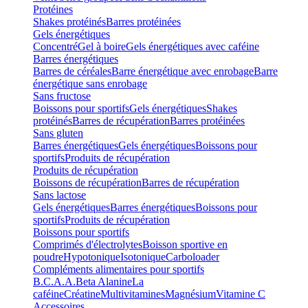
Protéines
Shakes protéinés
Barres protéinées
Gels énergétiques
Concentré
Gel à boire
Gels énergétiques avec caféine
Barres énergétiques
Barres de céréales
Barre énergétique avec enrobage
Barre
énergétique sans enrobage
Sans fructose
Boissons pour sportifs
Gels énergétiques
Shakes
protéinés
Barres de récupération
Barres protéinées
Sans gluten
Barres énergétiques
Gels énergétiques
Boissons pour
sportifs
Produits de récupération
Produits de récupération
Boissons de récupération
Barres de récupération
Sans lactose
Gels énergétiques
Barres énergétiques
Boissons pour
sportifs
Produits de récupération
Boissons pour sportifs
Comprimés d'électrolytes
Boisson sportive en
poudre
Hypotonique
Isotonique
Carboloader
Compléments alimentaires pour sportifs
B.C.A.A.
Beta Alanine
La
caféine
Créatine
Multivitamines
Magnésium
Vitamine C
Accessoires