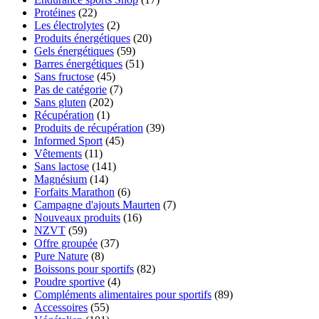
Protéines
(22)
Les électrolytes
(2)
Produits énergétiques
(20)
Gels énergétiques
(59)
Barres énergétiques
(51)
Sans fructose
(45)
Pas de catégorie
(7)
Sans gluten
(202)
Récupération
(1)
Produits de récupération
(39)
Informed Sport
(45)
Vêtements
(11)
Sans lactose
(141)
Magnésium
(14)
Forfaits Marathon
(6)
Campagne d'ajouts Maurten
(7)
Nouveaux produits
(16)
NZVT
(59)
Offre groupée
(37)
Pure Nature
(8)
Boissons pour sportifs
(82)
Poudre sportive
(4)
Compléments alimentaires pour sportifs
(89)
Accessoires
(55)