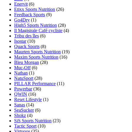
Enervit
(6)
Etixx Sports Nutrition
(26)
Feedback Sports
(9)
Go4Dry
(1)
High5 Sports Nutrition
(28)
Il Magistrale Café cycliste
(4)
Tribu des îles
(6)
Isostar
(10)
Quack Sports
(8)
Maurten Sports Nutrition
(19)
Maxim Sports Nutrition
(16)
Bleu Morgan
(28)
Muc-Off
(6)
Nathan
(1)
NatuSport
(28)
PILLAR Performance
(11)
Powerbar
(36)
QWIN
(16)
Reset Lifestyle
(1)
Sanas
(14)
SeaSucker
(6)
Shokz
(4)
SiS Sports Nutrition
(23)
Tactic Sport
(10)
Virtuoos
(35)