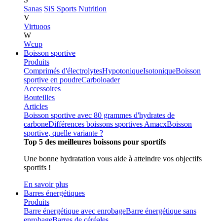
Sanas
SiS Sports Nutrition
V
Virtuoos
W
Wcup
Boisson sportive
Produits
Comprimés d'électrolytes
Hypotonique
Isotonique
Boisson
sportive en poudre
Carboloader
Accessoires
Bouteilles
Articles
Boisson sportive avec 80 grammes d'hydrates de
carbone
Différences boissons sportives Amacx
Boisson
sportive, quelle variante ?
Top 5 des meilleures boissons pour sportifs
Une bonne hydratation vous aide à atteindre vos objectifs
sportifs !
En savoir plus
Barres énergétiques
Produits
Barre énergétique avec enrobage
Barre énergétique sans
enrobage
Barres de céréales