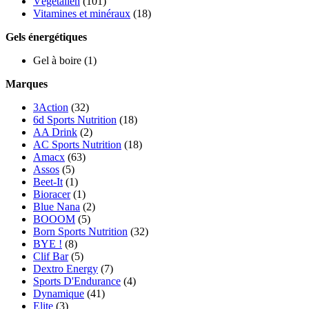
Végétalien
(101)
Vitamines et minéraux
(18)
Gels énergétiques
Gel à boire
(1)
Marques
3Action
(32)
6d Sports Nutrition
(18)
AA Drink
(2)
AC Sports Nutrition
(18)
Amacx
(63)
Assos
(5)
Beet-It
(1)
Bioracer
(1)
Blue Nana
(2)
BOOOM
(5)
Born Sports Nutrition
(32)
BYE !
(8)
Clif Bar
(5)
Dextro Energy
(7)
Sports D'Endurance
(4)
Dynamique
(41)
Elite
(3)