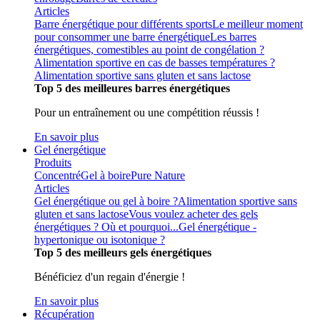
Articles
Barre énergétique pour différents sports
Le meilleur moment
pour consommer une barre énergétique
Les barres
énergétiques, comestibles au point de congélation ?
Alimentation sportive en cas de basses températures ?
Alimentation sportive sans gluten et sans lactose
Top 5 des meilleures barres énergétiques
Pour un entraînement ou une compétition réussis !
En savoir plus
Gel énergétique
Produits
Concentré
Gel à boire
Pure Nature
Articles
Gel énergétique ou gel à boire ?
Alimentation sportive sans
gluten et sans lactose
Vous voulez acheter des gels
énergétiques ? Où et pourquoi...
Gel énergétique -
hypertonique ou isotonique ?
Top 5 des meilleurs gels énergétiques
Bénéficiez d'un regain d'énergie !
En savoir plus
Récupération