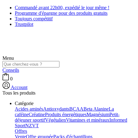
Commandé avant 22h00, expédié le jour même !
Programme d'épargne pour des produits gratuits
Toujours compétitif
Trustpilot
Menu
Conseils
0
Account
Tous les produits
Catégorie
Acides aminés
Antioxydants
BCAA
Beta Alanine
La
caféine
Créatine
Produits énergétiques
Magnésium
Petit-
déjeuner sportif
Végétalien
Vitamines et minéraux
Informed
Sport
NZVT
Offres
Vente
Offre groupée
Packs d'échantillons