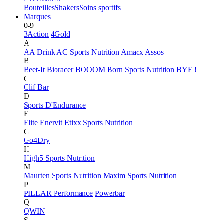
Bouteilles
Shakers
Soins sportifs
Marques
0-9
3Action
4Gold
A
AA Drink
AC Sports Nutrition
Amacx
Assos
B
Beet-It
Bioracer
BOOOM
Born Sports Nutrition
BYE !
C
Clif Bar
D
Sports D'Endurance
E
Elite
Enervit
Etixx Sports Nutrition
G
Go4Dry
H
High5 Sports Nutrition
M
Maurten Sports Nutrition
Maxim Sports Nutrition
P
PILLAR Performance
Powerbar
Q
QWIN
S