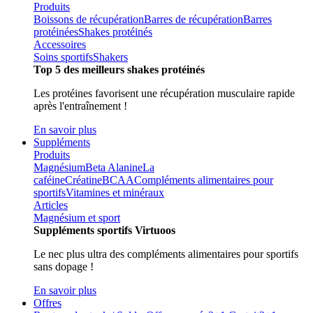
Produits
Boissons de récupération
Barres de récupération
Barres
protéinées
Shakes protéinés
Accessoires
Soins sportifs
Shakers
Top 5 des meilleurs shakes protéinés
Les protéines favorisent une récupération musculaire rapide
après l'entraînement !
En savoir plus
Suppléments
Produits
Magnésium
Beta Alanine
La
caféine
Créatine
BCAA
Compléments alimentaires pour
sportifs
Vitamines et minéraux
Articles
Magnésium et sport
Suppléments sportifs Virtuoos
Le nec plus ultra des compléments alimentaires pour sportifs
sans dopage !
En savoir plus
Offres