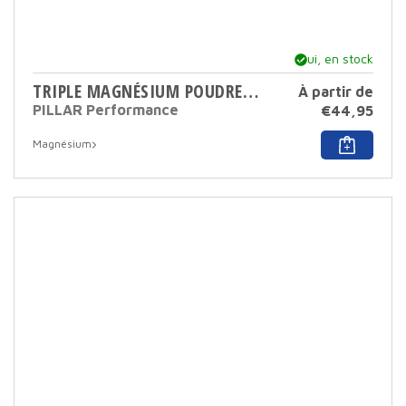
Oui, en stock
TRIPLE MAGNÉSIUM POUDRE 200 GR PATCH
À partir de
PILLAR Performance
€
44,95
Ce
Magnésium
produ
a
plusi
varia
Cett
opti
peut
être
sélec
sur
la
page
du
produ