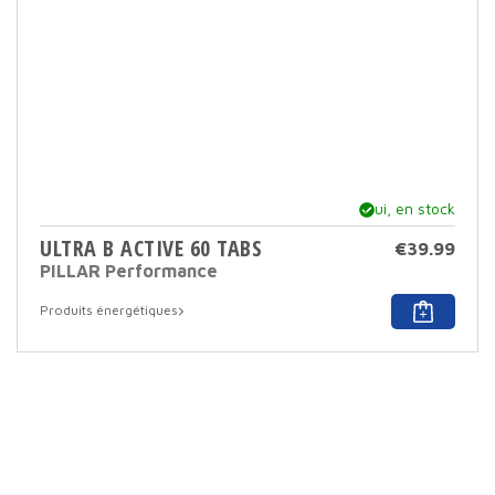
la
page
du
produ
Oui, en stock
ULTRA B ACTIVE 60 TABS
€
39.99
PILLAR Performance
Produits énergétiques