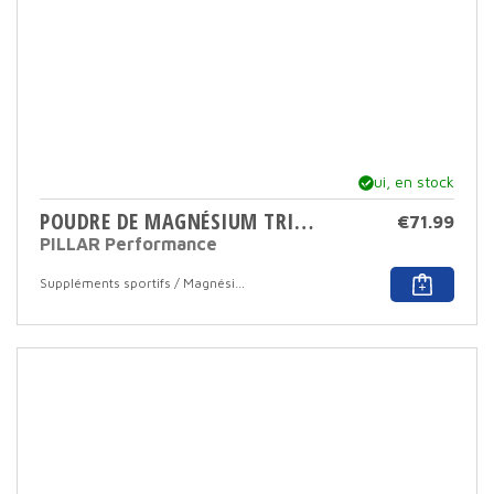
Oui, en stock
POUDRE DE MAGNÉSIUM TRIPLE PAQUET DE VALEUR 400 GR
€
71.99
PILLAR Performance
Ce
Suppléments sportifs / Magnésium
produ
a
plusi
varia
Cett
opti
peut
être
sélec
sur