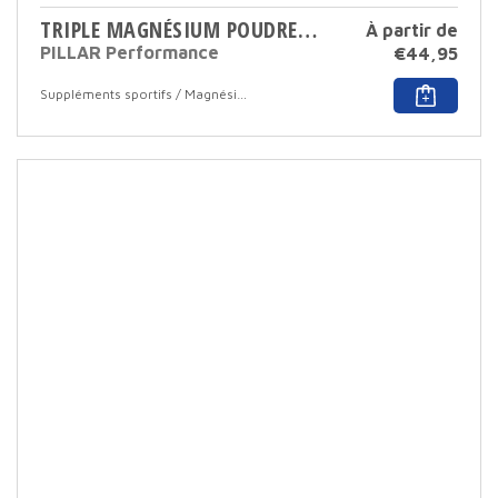
TRIPLE MAGNÉSIUM POUDRE 200 GR
À partir de
PILLAR Performance
€
44,95
Ce
Suppléments sportifs / Magnésium
produ
a
plusi
varia
Cett
opti
peut
être
sélec
sur
la
page
du
produ