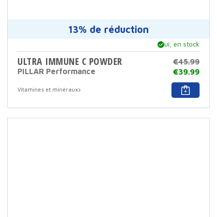
13% de réduction
Oui, en stock
ULTRA IMMUNE C POWDER
€
45.99
PILLAR Performance
€
39.99
Ce
Vitamines et minéraux
produ
a
plusi
varia
Cett
opti
peut
être
sélec
sur
la
page
du
produ