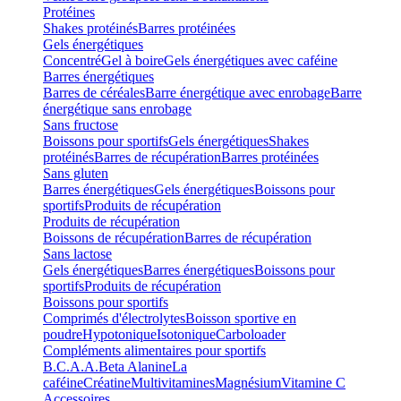
Protéines
Shakes protéinés
Barres protéinées
Gels énergétiques
Concentré
Gel à boire
Gels énergétiques avec caféine
Barres énergétiques
Barres de céréales
Barre énergétique avec enrobage
Barre
énergétique sans enrobage
Sans fructose
Boissons pour sportifs
Gels énergétiques
Shakes
protéinés
Barres de récupération
Barres protéinées
Sans gluten
Barres énergétiques
Gels énergétiques
Boissons pour
sportifs
Produits de récupération
Produits de récupération
Boissons de récupération
Barres de récupération
Sans lactose
Gels énergétiques
Barres énergétiques
Boissons pour
sportifs
Produits de récupération
Boissons pour sportifs
Comprimés d'électrolytes
Boisson sportive en
poudre
Hypotonique
Isotonique
Carboloader
Compléments alimentaires pour sportifs
B.C.A.A.
Beta Alanine
La
caféine
Créatine
Multivitamines
Magnésium
Vitamine C
Accessoires