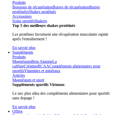
Produits
Boissons de récupération
Barres de récupération
Barres
protéinées
Shakes protéinés
Accessoires
Soins sportifs
Shakers
Top 5 des meilleurs shakes protéinés
Les protéines favorisent une récupération musculaire rapide
après l'entraînement !
En savoir plus
Suppléments
Produits
Magnésium
Beta Alanine
La
caféine
Créatine
BCAA
Compléments alimentaires pour
sportifs
Vitamines et minéraux
Articles
Magnésium et sport
Suppléments sportifs Virtuoos
Le nec plus ultra des compléments alimentaires pour sportifs
sans dopage !
En savoir plus
Offres