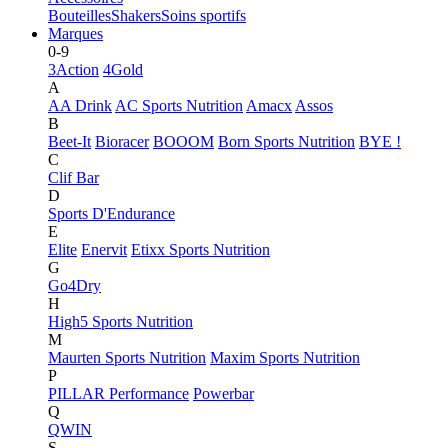
Bouteilles
Shakers
Soins sportifs
Marques
0-9
3Action
4Gold
A
AA Drink
AC Sports Nutrition
Amacx
Assos
B
Beet-It
Bioracer
BOOOM
Born Sports Nutrition
BYE !
C
Clif Bar
D
Sports D'Endurance
E
Elite
Enervit
Etixx Sports Nutrition
G
Go4Dry
H
High5 Sports Nutrition
M
Maurten Sports Nutrition
Maxim Sports Nutrition
P
PILLAR Performance
Powerbar
Q
QWIN
S