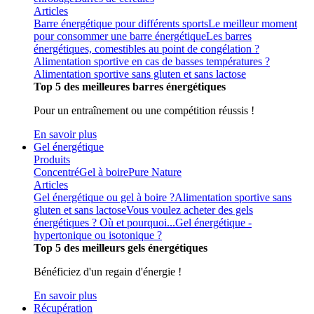
Articles
Barre énergétique pour différents sports
Le meilleur moment
pour consommer une barre énergétique
Les barres
énergétiques, comestibles au point de congélation ?
Alimentation sportive en cas de basses températures ?
Alimentation sportive sans gluten et sans lactose
Top 5 des meilleures barres énergétiques
Pour un entraînement ou une compétition réussis !
En savoir plus
Gel énergétique
Produits
Concentré
Gel à boire
Pure Nature
Articles
Gel énergétique ou gel à boire ?
Alimentation sportive sans
gluten et sans lactose
Vous voulez acheter des gels
énergétiques ? Où et pourquoi...
Gel énergétique -
hypertonique ou isotonique ?
Top 5 des meilleurs gels énergétiques
Bénéficiez d'un regain d'énergie !
En savoir plus
Récupération