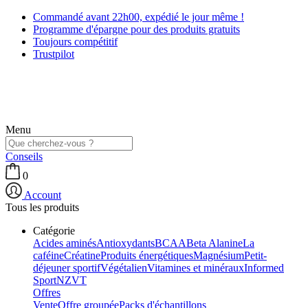
Commandé avant 22h00, expédié le jour même !
Programme d'épargne pour des produits gratuits
Toujours compétitif
Trustpilot
Menu
Conseils
0
Account
Tous les produits
Catégorie
Acides aminés
Antioxydants
BCAA
Beta Alanine
La
caféine
Créatine
Produits énergétiques
Magnésium
Petit-
déjeuner sportif
Végétalien
Vitamines et minéraux
Informed
Sport
NZVT
Offres
Vente
Offre groupée
Packs d'échantillons