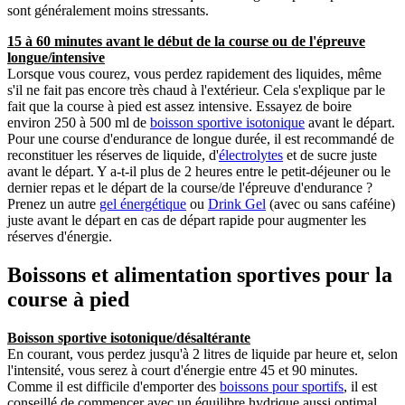
sont généralement moins stressants.
15 à 60 minutes avant le début de la course ou de l'épreuve
longue/intensive
Lorsque vous courez, vous perdez rapidement des liquides, même
s'il ne fait pas encore très chaud à l'extérieur. Cela s'explique par le
fait que la course à pied est assez intensive. Essayez de boire
environ 250 à 500 ml de
boisson sportive isotonique
avant le départ.
Pour une course d'endurance de longue durée, il est recommandé de
reconstituer les réserves de liquide, d'
électrolytes
et de sucre juste
avant le départ. Y a-t-il plus de 2 heures entre le petit-déjeuner ou le
dernier repas et le départ de la course/de l'épreuve d'endurance ?
Prenez un autre
gel énergétique
ou
Drink Gel
(avec ou sans caféine)
juste avant le départ en cas de départ rapide pour augmenter les
réserves d'énergie.
Boissons et alimentation sportives pour la
course à pied
Boisson sportive isotonique/désaltérante
En courant, vous perdez jusqu'à 2 litres de liquide par heure et, selon
l'intensité, vous serez à court d'énergie entre 45 et 90 minutes.
Comme il est difficile d'emporter des
boissons pour sportifs
, il est
conseillé de commencer avec un équilibre hydrique aussi optimal