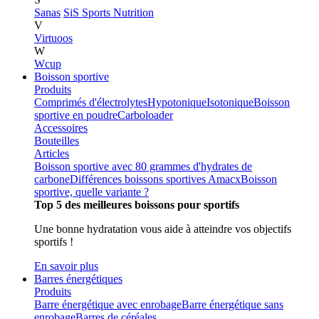
Sanas
SiS Sports Nutrition
V
Virtuoos
W
Wcup
Boisson sportive
Produits
Comprimés d'électrolytes
Hypotonique
Isotonique
Boisson
sportive en poudre
Carboloader
Accessoires
Bouteilles
Articles
Boisson sportive avec 80 grammes d'hydrates de
carbone
Différences boissons sportives Amacx
Boisson
sportive, quelle variante ?
Top 5 des meilleures boissons pour sportifs
Une bonne hydratation vous aide à atteindre vos objectifs
sportifs !
En savoir plus
Barres énergétiques
Produits
Barre énergétique avec enrobage
Barre énergétique sans
enrobage
Barres de céréales