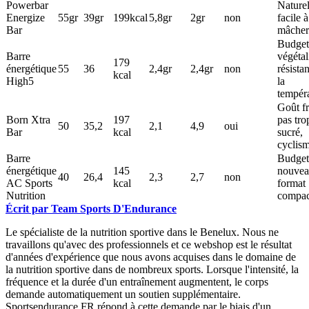
Powerbar
Naturel
Energize
55gr
39gr
199kcal
5,8gr
2gr
non
facile à
Bar
mâcher
Budget
Barre
végétal
179
énergétique
55
36
2,4gr
2,4gr
non
résistan
kcal
High5
la
tempér
Goût fr
Born Xtra
197
pas tro
50
35,2
2,1
4,9
oui
Bar
kcal
sucré,
cyclis
Barre
Budget
énergétique
145
nouve
40
26,4
2,3
2,7
non
AC Sports
kcal
format
Nutrition
compac
Écrit par Team Sports D'Endurance
Le spécialiste de la nutrition sportive dans le Benelux. Nous ne
travaillons qu'avec des professionnels et ce webshop est le résultat
d'années d'expérience que nous avons acquises dans le domaine de
la nutrition sportive dans de nombreux sports. Lorsque l'intensité, la
fréquence et la durée d'un entraînement augmentent, le corps
demande automatiquement un soutien supplémentaire.
Sportsendurance.FR répond à cette demande par le biais d'un