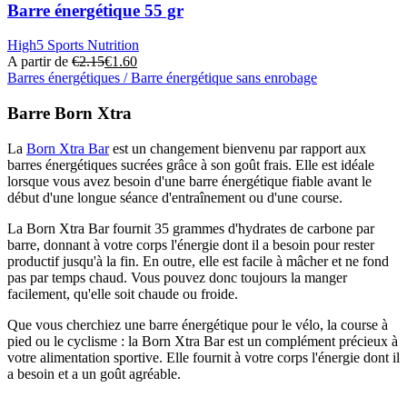
Barre énergétique 55 gr
High5 Sports Nutrition
A partir de
€
2.15
€
1.60
Barres énergétiques / Barre énergétique sans enrobage
Ce
produit
Barre Born Xtra
a
plusieurs
La
Born Xtra Bar
est un changement bienvenu par rapport aux
variantes.
barres énergétiques sucrées grâce à son goût frais. Elle est idéale
Cette
lorsque vous avez besoin d'une barre énergétique fiable avant le
option
début d'une longue séance d'entraînement ou d'une course.
peut
être
La Born Xtra Bar fournit 35 grammes d'hydrates de carbone par
sélectionnée
barre, donnant à votre corps l'énergie dont il a besoin pour rester
sur
productif jusqu'à la fin. En outre, elle est facile à mâcher et ne fond
la
pas par temps chaud. Vous pouvez donc toujours la manger
page
facilement, qu'elle soit chaude ou froide.
du
produit
Que vous cherchiez une barre énergétique pour le vélo, la course à
pied ou le cyclisme : la Born Xtra Bar est un complément précieux à
votre alimentation sportive. Elle fournit à votre corps l'énergie dont il
a besoin et a un goût agréable.