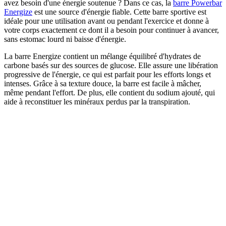
variantes.
avez besoin d'une énergie soutenue ? Dans ce cas, la
barre Powerbar
Cette
Energize
est une source d'énergie fiable. Cette barre sportive est
option
idéale pour une utilisation avant ou pendant l'exercice et donne à
peut
votre corps exactement ce dont il a besoin pour continuer à avancer,
être
sans estomac lourd ni baisse d'énergie.
sélectionnée
sur
La barre Energize contient un mélange équilibré d'hydrates de
la
carbone basés sur des sources de glucose. Elle assure une libération
page
progressive de l'énergie, ce qui est parfait pour les efforts longs et
du
intenses. Grâce à sa texture douce, la barre est facile à mâcher,
produit
même pendant l'effort. De plus, elle contient du sodium ajouté, qui
aide à reconstituer les minéraux perdus par la transpiration.