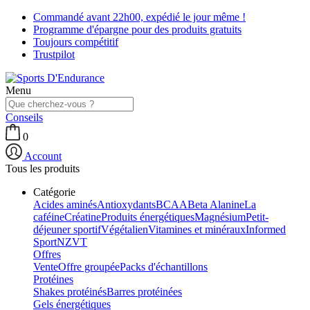
Commandé avant 22h00, expédié le jour même !
Programme d'épargne pour des produits gratuits
Toujours compétitif
Trustpilot
Menu
Conseils
0
Account
Tous les produits
Catégorie
Acides aminés
Antioxydants
BCAA
Beta Alanine
La
caféine
Créatine
Produits énergétiques
Magnésium
Petit-
déjeuner sportif
Végétalien
Vitamines et minéraux
Informed
Sport
NZVT
Offres
Vente
Offre groupée
Packs d'échantillons
Protéines
Shakes protéinés
Barres protéinées
Gels énergétiques