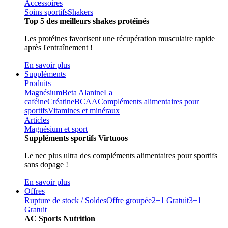
Accessoires
Soins sportifs
Shakers
Top 5 des meilleurs shakes protéinés
Les protéines favorisent une récupération musculaire rapide
après l'entraînement !
En savoir plus
Suppléments
Produits
Magnésium
Beta Alanine
La
caféine
Créatine
BCAA
Compléments alimentaires pour
sportifs
Vitamines et minéraux
Articles
Magnésium et sport
Suppléments sportifs Virtuoos
Le nec plus ultra des compléments alimentaires pour sportifs
sans dopage !
En savoir plus
Offres
Rupture de stock / Soldes
Offre groupée
2+1 Gratuit
3+1
Gratuit
AC Sports Nutrition