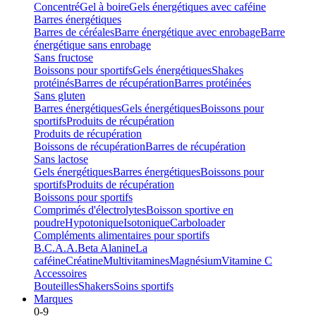
Concentré
Gel à boire
Gels énergétiques avec caféine
Barres énergétiques
Barres de céréales
Barre énergétique avec enrobage
Barre
énergétique sans enrobage
Sans fructose
Boissons pour sportifs
Gels énergétiques
Shakes
protéinés
Barres de récupération
Barres protéinées
Sans gluten
Barres énergétiques
Gels énergétiques
Boissons pour
sportifs
Produits de récupération
Produits de récupération
Boissons de récupération
Barres de récupération
Sans lactose
Gels énergétiques
Barres énergétiques
Boissons pour
sportifs
Produits de récupération
Boissons pour sportifs
Comprimés d'électrolytes
Boisson sportive en
poudre
Hypotonique
Isotonique
Carboloader
Compléments alimentaires pour sportifs
B.C.A.A.
Beta Alanine
La
caféine
Créatine
Multivitamines
Magnésium
Vitamine C
Accessoires
Bouteilles
Shakers
Soins sportifs
Marques
0-9