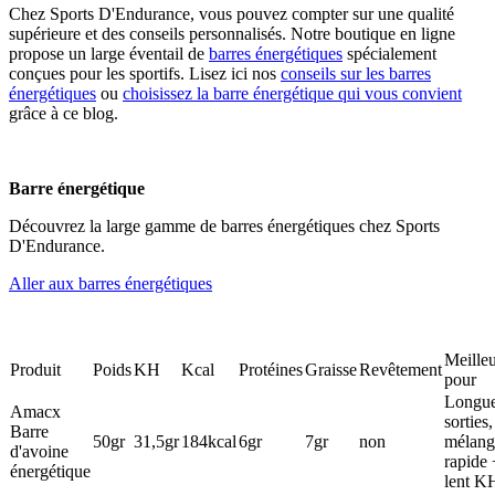
Chez Sports D'Endurance, vous pouvez compter sur une qualité
supérieure et des conseils personnalisés. Notre boutique en ligne
propose un large éventail de
barres énergétiques
spécialement
conçues pour les sportifs. Lisez ici nos
conseils sur les barres
énergétiques
ou
choisissez la barre énergétique qui vous convient
grâce à ce blog.
Barre énergétique
Découvrez la large gamme de barres énergétiques chez Sports
D'Endurance.
Aller aux barres énergétiques
Meille
Produit
Poids
KH
Kcal
Protéines
Graisse
Revêtement
pour
Longu
Amacx
sorties,
Barre
50gr
31,5gr
184kcal
6gr
7gr
non
mélang
d'avoine
rapide 
énergétique
lent K