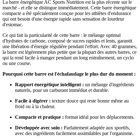
La barre énergétique AC Sports Nutrition est la plus récente sur le
Cette
marché - et elle se distingue immédiatement. Cette barre énergétique
option
compacte a été spécialement conçue pour les athlètes d'endurance
peut
qui ont besoin d'une énergie rapide sans sensation de lourdeur
être
d'estomac.
sélectionnée
sur
Ce qui fait la particularité de cette barre : le mélange optimal
la
d'hydrates de carbone, composé de sucres rapides et lents, garantit
page
une libération d'énergie régulière pendant l'effort. Avec 40 grammes,
du
la barre est légèrement plus petite que la plupart des autres barres, ce
produit
qui la rend facile à manger pendant un long entraînement, un cyclo
ou une course.
Pourquoi cette barre est l'échafaudage le plus dur du moment :
Rapport énergétique intelligent :
un mélange d'ingrédients
naturels, pour un carburant immédiat et durable.
Facile à digérer :
texture douce qui reste bonne même au
froid ou à la chaleur.
Compacte et pratique :
format idéal pour les déplacements.
Développée avec soin :
Parfaitement adaptée aux sportifs,
avec des ingrédients facilement assimilables par l'organisme.