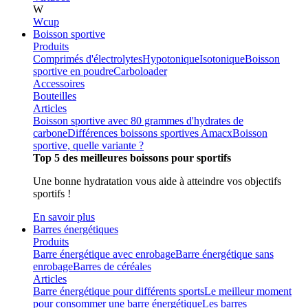
W
Wcup
Boisson sportive
Produits
Comprimés d'électrolytes
Hypotonique
Isotonique
Boisson
sportive en poudre
Carboloader
Accessoires
Bouteilles
Articles
Boisson sportive avec 80 grammes d'hydrates de
carbone
Différences boissons sportives Amacx
Boisson
sportive, quelle variante ?
Top 5 des meilleures boissons pour sportifs
Une bonne hydratation vous aide à atteindre vos objectifs
sportifs !
En savoir plus
Barres énergétiques
Produits
Barre énergétique avec enrobage
Barre énergétique sans
enrobage
Barres de céréales
Articles
Barre énergétique pour différents sports
Le meilleur moment
pour consommer une barre énergétique
Les barres