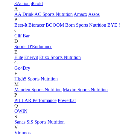
3Action
4Gold
A
AA Drink
AC Sports Nutrition
Amacx
Assos
B
Beet-It
Bioracer
BOOOM
Born Sports Nutrition
BYE !
C
Clif Bar
D
Sports D'Endurance
E
Elite
Enervit
Etixx Sports Nutrition
G
Go4Dry
H
High5 Sports Nutrition
M
Maurten Sports Nutrition
Maxim Sports Nutrition
P
PILLAR Performance
Powerbar
Q
QWIN
S
Sanas
SiS Sports Nutrition
V
Virtuoos