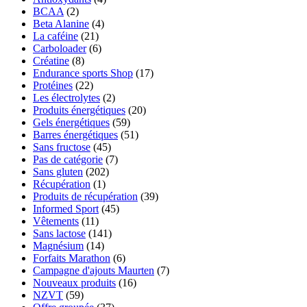
BCAA
(2)
Beta Alanine
(4)
La caféine
(21)
Carboloader
(6)
Créatine
(8)
Endurance sports Shop
(17)
Protéines
(22)
Les électrolytes
(2)
Produits énergétiques
(20)
Gels énergétiques
(59)
Barres énergétiques
(51)
Sans fructose
(45)
Pas de catégorie
(7)
Sans gluten
(202)
Récupération
(1)
Produits de récupération
(39)
Informed Sport
(45)
Vêtements
(11)
Sans lactose
(141)
Magnésium
(14)
Forfaits Marathon
(6)
Campagne d'ajouts Maurten
(7)
Nouveaux produits
(16)
NZVT
(59)