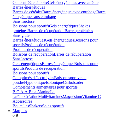
Concentré
Gel à boire
Gels énergétiques avec caféine
Barres énergétiques
Barres de céréales
Barre énergétique avec enrobage
Barre
énergétique sans enrobage
Sans fructose
Boissons pour sportifs
Gels énergétiques
Shakes
protéinés
Barres de récupération
Barres protéinées
Sans gluten
Barres énergétiques
Gels énergétiques
Boissons pour
sportifs
Produits de récupération
Produits de récupération
Boissons de récupération
Barres de récupération
Sans lactose
Gels énergétiques
Barres énergétiques
Boissons pour
sportifs
Produits de récupération
Boissons pour sportifs
Comprimés d'électrolytes
Boisson sportive en
poudre
Hypotonique
Isotonique
Carboloader
Compléments alimentaires pour sportifs
B.C.A.A.
Beta Alanine
La
caféine
Créatine
Multivitamines
Magnésium
Vitamine C
Accessoires
Bouteilles
Shakers
Soins sportifs
Marques
0-9