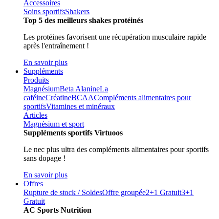
Accessoires
Soins sportifs
Shakers
Top 5 des meilleurs shakes protéinés
Les protéines favorisent une récupération musculaire rapide
après l'entraînement !
En savoir plus
Suppléments
Produits
Magnésium
Beta Alanine
La
caféine
Créatine
BCAA
Compléments alimentaires pour
sportifs
Vitamines et minéraux
Articles
Magnésium et sport
Suppléments sportifs Virtuoos
Le nec plus ultra des compléments alimentaires pour sportifs
sans dopage !
En savoir plus
Offres
Rupture de stock / Soldes
Offre groupée
2+1 Gratuit
3+1
Gratuit
AC Sports Nutrition