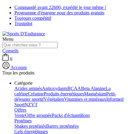
Commandé avant 22h00, expédié le jour même !
Programme d'épargne pour des produits gratuits
Toujours compétitif
Trustpilot
Menu
Conseils
0
Account
Tous les produits
Catégorie
Acides aminés
Antioxydants
BCAA
Beta Alanine
La
caféine
Créatine
Produits énergétiques
Magnésium
Petit-
déjeuner sportif
Végétalien
Vitamines et minéraux
Informed
Sport
NZVT
Offres
Vente
Offre groupée
Packs d'échantillons
Protéines
Shakes protéinés
Barres protéinées
Gels énergétiques