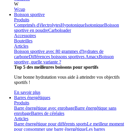
W
Wcup
Boisson sportive
Produits
Comprimés d'électrolytes
Hypotonique
Isotonique
Boisson
sportive en poudre
Carboloader
Accessoires
Bouteilles
Articles
Boisson sportive avec 80 grammes d'hydrates de
carbone
Différences boissons sportives Amacx
Boisson
sportive, quelle variante ?
Top 5 des meilleures boissons pour sportifs
Une bonne hydratation vous aide à atteindre vos objectifs
sportifs !
En savoir plus
Barres énergétiques
Produits
Barre énergétique avec enrobage
Barre énergétique sans
enrobage
Barres de céréales
Articles
Barre énergétique pour différents sports
Le meilleur moment
pour consommer une barre énergétique
Les barres