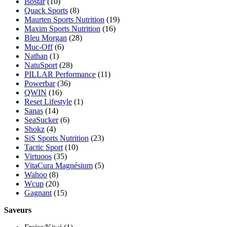
Isostar
(10)
Quack Sports
(8)
Maurten Sports Nutrition
(19)
Maxim Sports Nutrition
(16)
Bleu Morgan
(28)
Muc-Off
(6)
Nathan
(1)
NatuSport
(28)
PILLAR Performance
(11)
Powerbar
(36)
QWIN
(16)
Reset Lifestyle
(1)
Sanas
(14)
SeaSucker
(6)
Shokz
(4)
SiS Sports Nutrition
(23)
Tactic Sport
(10)
Virtuoos
(35)
VitaCura Magnésium
(5)
Wahoo
(8)
Wcup
(20)
Gagnant
(15)
Saveurs