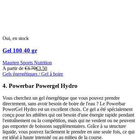
Oui, en stock
Gel 100 40 gr
Maurten Sports Nutrition
A partir de
€
3.70
€
3.50
Gels énergétiques / Gel à boire
Ce
produit
4. Powerbar Powergel Hydro
a
plusieurs
Vous cherchez un gel énergétique que vous pouvez prendre
variantes.
directement, sans avoir besoin de boire de l'eau ? Le Powerbar
Cette
PowerGel Hydro est un excellent choix. Ce gel a été spécialement
option
conçu pour les athlètes qui ont besoin d'une énergie rapide pendant
peut
l'entraînement ou la compétition, mais qui ne veulent ou ne peuvent
être
pas emporter de boissons supplémentaires. Grâce à sa structure
sélectionnée
liquide, vous pouvez facilement le prendre en une seule fois, ce qui
sur
est idéal à haute intensité ou au milieu de la course.