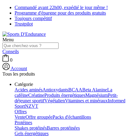
Commandé avant 22h00, expédié le jour même !
Programme d'épargne pour des produits gratuits
Toujours compétitif
Trustpilot
Menu
Conseils
0
Account
Tous les produits
Catégorie
Acides aminés
Antioxydants
BCAA
Beta Alanine
La
caféine
Créatine
Produits énergétiques
Magnésium
Petit-
déjeuner sportif
Végétalien
Vitamines et minéraux
Informed
Sport
NZVT
Offres
Vente
Offre groupée
Packs d'échantillons
Protéines
Shakes protéinés
Barres protéinées
Gels énergétiques