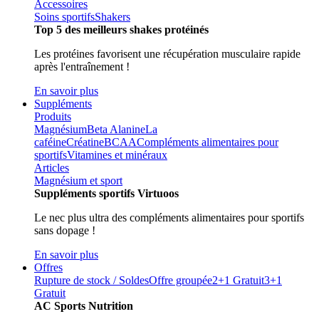
Accessoires
Soins sportifs
Shakers
Top 5 des meilleurs shakes protéinés
Les protéines favorisent une récupération musculaire rapide
après l'entraînement !
En savoir plus
Suppléments
Produits
Magnésium
Beta Alanine
La
caféine
Créatine
BCAA
Compléments alimentaires pour
sportifs
Vitamines et minéraux
Articles
Magnésium et sport
Suppléments sportifs Virtuoos
Le nec plus ultra des compléments alimentaires pour sportifs
sans dopage !
En savoir plus
Offres
Rupture de stock / Soldes
Offre groupée
2+1 Gratuit
3+1
Gratuit
AC Sports Nutrition