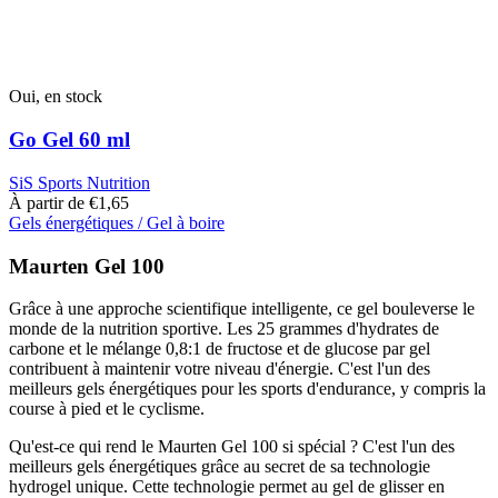
Oui, en stock
Go Gel 60 ml
SiS Sports Nutrition
À partir de
€
1,65
Gels énergétiques / Gel à boire
Ce
produit
Maurten Gel 100
a
plusieurs
Grâce à une approche scientifique intelligente, ce gel bouleverse le
variantes.
monde de la nutrition sportive. Les 25 grammes d'hydrates de
Cette
carbone et le mélange 0,8:1 de fructose et de glucose par gel
option
contribuent à maintenir votre niveau d'énergie. C'est l'un des
peut
meilleurs gels énergétiques pour les sports d'endurance, y compris la
être
course à pied et le cyclisme.
sélectionnée
sur
Qu'est-ce qui rend le Maurten Gel 100 si spécial ? C'est l'un des
la
meilleurs gels énergétiques grâce au secret de sa technologie
page
hydrogel unique. Cette technologie permet au gel de glisser en