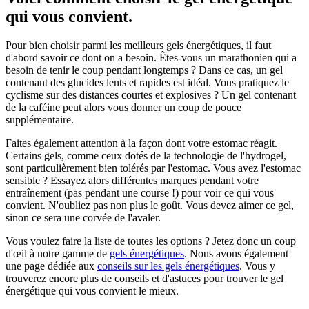
a
qui vous convient.
plusieurs
variantes.
Cette
Pour bien choisir parmi les meilleurs gels énergétiques, il faut
option
d'abord savoir ce dont on a besoin. Êtes-vous un marathonien qui a
peut
besoin de tenir le coup pendant longtemps ? Dans ce cas, un gel
être
contenant des glucides lents et rapides est idéal. Vous pratiquez le
sélectionnée
cyclisme sur des distances courtes et explosives ? Un gel contenant
sur
de la caféine peut alors vous donner un coup de pouce
la
supplémentaire.
page
du
Faites également attention à la façon dont votre estomac réagit.
produit
Certains gels, comme ceux dotés de la technologie de l'hydrogel,
sont particulièrement bien tolérés par l'estomac. Vous avez l'estomac
sensible ? Essayez alors différentes marques pendant votre
entraînement (pas pendant une course !) pour voir ce qui vous
convient. N'oubliez pas non plus le goût. Vous devez aimer ce gel,
sinon ce sera une corvée de l'avaler.
Vous voulez faire la liste de toutes les options ? Jetez donc un coup
d'œil à notre gamme de
gels énergétiques
. Nous avons également
une page dédiée aux
conseils sur les gels énergétiques
. Vous y
trouverez encore plus de conseils et d'astuces pour trouver le gel
énergétique qui vous convient le mieux.