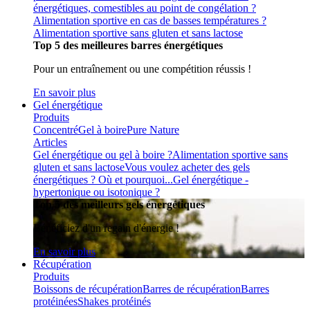
énergétiques, comestibles au point de congélation ?
Alimentation sportive en cas de basses températures ?
Alimentation sportive sans gluten et sans lactose
Top 5 des meilleures barres énergétiques
Pour un entraînement ou une compétition réussis !
En savoir plus
Gel énergétique
Produits
Concentré
Gel à boire
Pure Nature
Articles
Gel énergétique ou gel à boire ?
Alimentation sportive sans
gluten et sans lactose
Vous voulez acheter des gels
énergétiques ? Où et pourquoi...
Gel énergétique -
hypertonique ou isotonique ?
Top 5 des meilleurs gels énergétiques
Bénéficiez d'un regain d'énergie !
En savoir plus
Récupération
Produits
Boissons de récupération
Barres de récupération
Barres
protéinées
Shakes protéinés