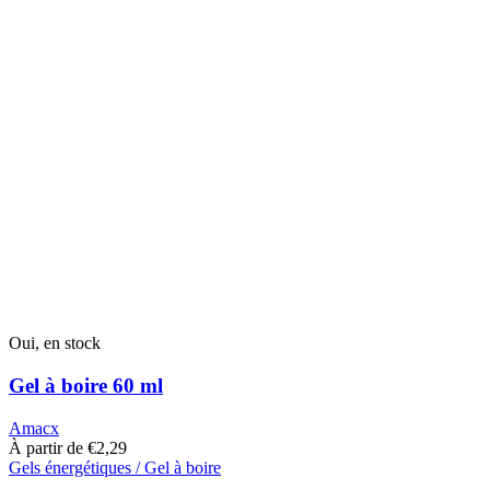
Oui, en stock
Gel à boire 60 ml
Amacx
À partir de
€
2,29
Gels énergétiques / Gel à boire
Ce