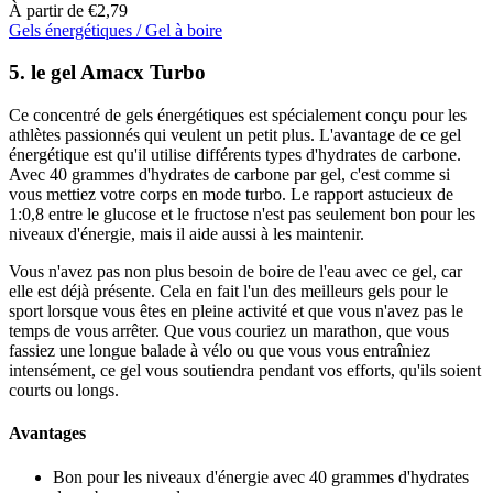
À partir de
€
2,79
Gels énergétiques / Gel à boire
Ce
produit
5. le gel Amacx Turbo
a
plusieurs
Ce concentré de gels énergétiques est spécialement conçu pour les
variantes.
athlètes passionnés qui veulent un petit plus. L'avantage de ce gel
Cette
énergétique est qu'il utilise différents types d'hydrates de carbone.
option
Avec 40 grammes d'hydrates de carbone par gel, c'est comme si
peut
vous mettiez votre corps en mode turbo. Le rapport astucieux de
être
1:0,8 entre le glucose et le fructose n'est pas seulement bon pour les
sélectionnée
niveaux d'énergie, mais il aide aussi à les maintenir.
sur
la
Vous n'avez pas non plus besoin de boire de l'eau avec ce gel, car
page
elle est déjà présente. Cela en fait l'un des meilleurs gels pour le
du
sport lorsque vous êtes en pleine activité et que vous n'avez pas le
produit
temps de vous arrêter. Que vous couriez un marathon, que vous
fassiez une longue balade à vélo ou que vous vous entraîniez
intensément, ce gel vous soutiendra pendant vos efforts, qu'ils soient
courts ou longs.
Avantages
Bon pour les niveaux d'énergie avec 40 grammes d'hydrates