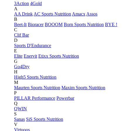
3Action
4Gold
A
AA Drink
AC Sports Nutrition
Amacx
Assos
B
Beet-It
Bioracer
BOOOM
Born Sports Nutrition
BYE !
C
Clif Bar
D
Sports D'Endurance
E
Elite
Enervit
Etixx Sports Nutrition
G
Go4Dry
H
High5 Sports Nutrition
M
Maurten Sports Nutrition
Maxim Sports Nutrition
P
PILLAR Performance
Powerbar
Q
QWIN
S
Sanas
SiS Sports Nutrition
V
Virtuoos