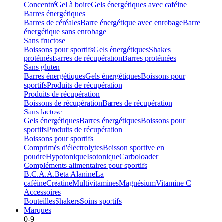
Concentré
Gel à boire
Gels énergétiques avec caféine
Barres énergétiques
Barres de céréales
Barre énergétique avec enrobage
Barre
énergétique sans enrobage
Sans fructose
Boissons pour sportifs
Gels énergétiques
Shakes
protéinés
Barres de récupération
Barres protéinées
Sans gluten
Barres énergétiques
Gels énergétiques
Boissons pour
sportifs
Produits de récupération
Produits de récupération
Boissons de récupération
Barres de récupération
Sans lactose
Gels énergétiques
Barres énergétiques
Boissons pour
sportifs
Produits de récupération
Boissons pour sportifs
Comprimés d'électrolytes
Boisson sportive en
poudre
Hypotonique
Isotonique
Carboloader
Compléments alimentaires pour sportifs
B.C.A.A.
Beta Alanine
La
caféine
Créatine
Multivitamines
Magnésium
Vitamine C
Accessoires
Bouteilles
Shakers
Soins sportifs
Marques
0-9