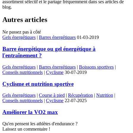
assortiment sélectif et le partage fréquemment dans ses articles de
blog.
Autres articles
Ne passez pas à côté
Gels énergétiques
|
Barres énergétiques
01-03-2019
Barre énergétique ou gel énergétique à
l'entraînement ?
Gels énergétiques
|
Barres énergétiques
|
Boissons sportives
|
Conseils nutritionnels
|
Cyclisme
30-07-2019
Cyclisme et nutrition sportive
Gels énergétiques
|
Course à pied
|
Récupération
|
Nutrition
|
Conseils nutritionnels
|
Cyclisme
22-07-2025
Améliorer la VO2 max
Qu'en pensent les athlètes d'endurance ?
Laissez un commentaire !