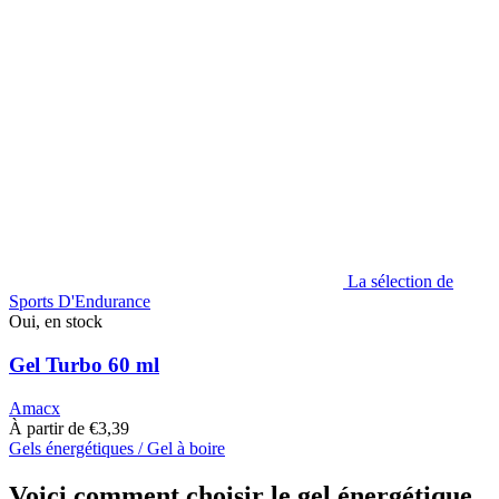
La sélection de
Sports D'Endurance
Oui, en stock
Gel Turbo 60 ml
Amacx
À partir de
€
3,39
Gels énergétiques / Gel à boire
Ce
produit
Voici comment choisir le gel énergétique