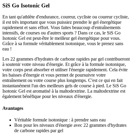
produit
SiS Go Isotonic Gel
a
plusieurs
En tant qu'athlète d'endurance, coureur, cycliste ou coureur cycliste,
variantes.
il est très important que vous puissiez prendre le gel énergétique
Cette
rapidement et sans effort. Vous faites beaucoup d'entraînements
option
intensifs, de courses ou d'autres sports ? Dans ce cas, le SiS Go
peut
Isotonic Gel est peut-être le meilleur gel énergétique pour vous.
être
Grâce à sa formule véritablement isotonique, vous le prenez sans
sélectionnée
eau !
sur
la
Les 22 grammes d'hydrates de carbone rapides par gel contribueront
page
à soutenir votre niveau d'énergie. Et grâce à la formule isotonique,
du
votre corps peut absorber et utiliser l'énergie rapidement. Cela évite
produit
les baisses d'énergie et vous permet de poursuivre votre
entraînement ou votre course plus longtemps. C'est ce qui en fait
instantanément l'un des meilleurs gels de course à pied. Le SiS Go
Isotonic Gel est aromatisé à la maltodextrine. La maltodextrine est
également bénéfique pour les niveaux d'énergie.
Avantages
Véritable formule isotonique : à prendre sans eau
Bon pour les niveaux d'énergie avec 22 grammes d'hydrates
de carbone rapides par gel