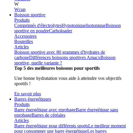
W
Wcup
Boisson sportive
Produits
Comprimés d'électrolytes
Hypotonique
Isotonique
Boisson
sportive en poudre
Carboloader
Accessoires
Bouteilles
Articles
Boisson sportive avec 80 grammes d'hydrates de
carbone
Différences boissons sportives Amacx
Boisson
sportive, quelle variante ?
Top 5 des meilleures boissons pour sportifs
Une bonne hydratation vous aide à atteindre vos objectifs
sportifs !
En savoir plus
Barres énergétiques
Produits
Barre énergétique avec enrobage
Barre énergétique sans
enrobage
Barres de céréales
Articles
Barre énergétique pour différents sports
Le meilleur moment
pour consommer une barre énergétique
Les barres