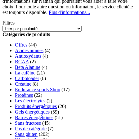
d'informations sur Nathan qui pourraient vous aider à faire votre
choix. Pour toute autre question ou information, le service clientèle
est toujours disponible.
Plus d'informations...
Filtres
Catégories de produits
Offres
(44)
Acides aminés
(4)
Antioxydants
(4)
BCAA
(2)
Beta Alanine
(4)
La caféine
(21)
Carboloader
(6)
Créatine
(8)
Endurance sports Shop
(17)
Protéines
(22)
Les électrolytes
(2)
Produits énergétiques
(20)
Gels énergétiques
(59)
Barres énergétiques
(51)
Sans fructose
(45)
Pas de catégorie
(7)
Sans gluten
(202)