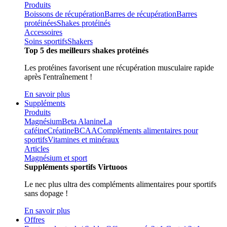
Produits
Boissons de récupération
Barres de récupération
Barres
protéinées
Shakes protéinés
Accessoires
Soins sportifs
Shakers
Top 5 des meilleurs shakes protéinés
Les protéines favorisent une récupération musculaire rapide
après l'entraînement !
En savoir plus
Suppléments
Produits
Magnésium
Beta Alanine
La
caféine
Créatine
BCAA
Compléments alimentaires pour
sportifs
Vitamines et minéraux
Articles
Magnésium et sport
Suppléments sportifs Virtuoos
Le nec plus ultra des compléments alimentaires pour sportifs
sans dopage !
En savoir plus
Offres