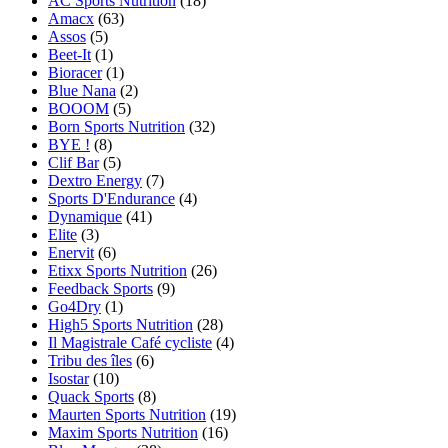
AC Sports Nutrition
(18)
Amacx
(63)
Assos
(5)
Beet-It
(1)
Bioracer
(1)
Blue Nana
(2)
BOOOM
(5)
Born Sports Nutrition
(32)
BYE !
(8)
Clif Bar
(5)
Dextro Energy
(7)
Sports D'Endurance
(4)
Dynamique
(41)
Elite
(3)
Enervit
(6)
Etixx Sports Nutrition
(26)
Feedback Sports
(9)
Go4Dry
(1)
High5 Sports Nutrition
(28)
Il Magistrale Café cycliste
(4)
Tribu des îles
(6)
Isostar
(10)
Quack Sports
(8)
Maurten Sports Nutrition
(19)
Maxim Sports Nutrition
(16)