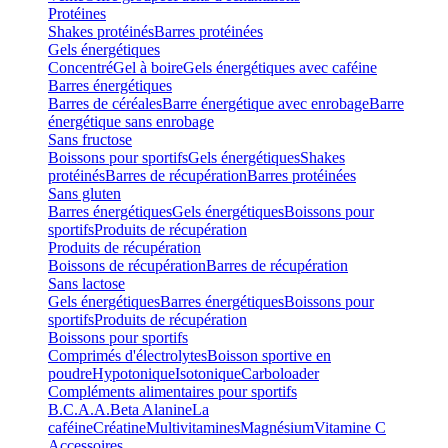
Protéines
Shakes protéinés
Barres protéinées
Gels énergétiques
Concentré
Gel à boire
Gels énergétiques avec caféine
Barres énergétiques
Barres de céréales
Barre énergétique avec enrobage
Barre
énergétique sans enrobage
Sans fructose
Boissons pour sportifs
Gels énergétiques
Shakes
protéinés
Barres de récupération
Barres protéinées
Sans gluten
Barres énergétiques
Gels énergétiques
Boissons pour
sportifs
Produits de récupération
Produits de récupération
Boissons de récupération
Barres de récupération
Sans lactose
Gels énergétiques
Barres énergétiques
Boissons pour
sportifs
Produits de récupération
Boissons pour sportifs
Comprimés d'électrolytes
Boisson sportive en
poudre
Hypotonique
Isotonique
Carboloader
Compléments alimentaires pour sportifs
B.C.A.A.
Beta Alanine
La
caféine
Créatine
Multivitamines
Magnésium
Vitamine C
Accessoires