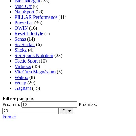
Bleu Morgan
(28)
Muc-Off
(6)
NatuSport
(28)
PILLAR Performance
(11)
Powerbar
(36)
QWIN
(16)
Reset Lifestyle
(1)
Sanas
(14)
SeaSucker
(6)
Shokz
(4)
SiS Sports Nutrition
(23)
Tactic Sport
(10)
Virtuoos
(35)
VitaCura Magnésium
(5)
Wahoo
(8)
Wcup
(20)
Gagnant
(15)
Filtrer par prix
Prix min.
Prix max.
Filtre
Fermer