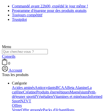
Commandé avant 22h00, expédié le jour même !
Programme d'épargne pour des produits gratuits
Toujours compétitif
Trustpilot
Menu
Conseils
0
Account
Tous les produits
Catégorie
Acides aminés
Antioxydants
BCAA
Beta Alanine
La
caféine
Créatine
Produits énergétiques
Magnésium
Petit-
déjeuner sportif
Végétalien
Vitamines et minéraux
Informed
Sport
NZVT
Offres
Vente
Offre groupée
Packs d'échantillons