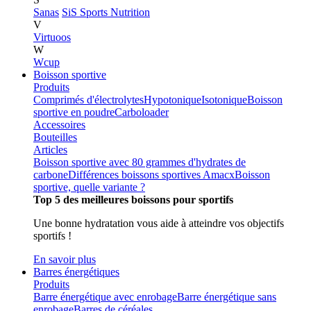
Sanas
SiS Sports Nutrition
V
Virtuoos
W
Wcup
Boisson sportive
Produits
Comprimés d'électrolytes
Hypotonique
Isotonique
Boisson
sportive en poudre
Carboloader
Accessoires
Bouteilles
Articles
Boisson sportive avec 80 grammes d'hydrates de
carbone
Différences boissons sportives Amacx
Boisson
sportive, quelle variante ?
Top 5 des meilleures boissons pour sportifs
Une bonne hydratation vous aide à atteindre vos objectifs
sportifs !
En savoir plus
Barres énergétiques
Produits
Barre énergétique avec enrobage
Barre énergétique sans
enrobage
Barres de céréales