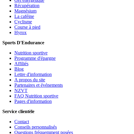
Gel énergétique
Récupération
Magnésium
La caféine
Cyclisme
Course à pied
Hyrox
Sports D'Endurance
Nutrition sportive
Programme d'épargne
Affiliés
Blog
Lettre d'information
A propos du site
Partenaires et événements
NZVT
FAQ Nutrition sportive
Pages d'information
Service clientèle
Contact
Conseils personnalisés
Questions fréquemment posées