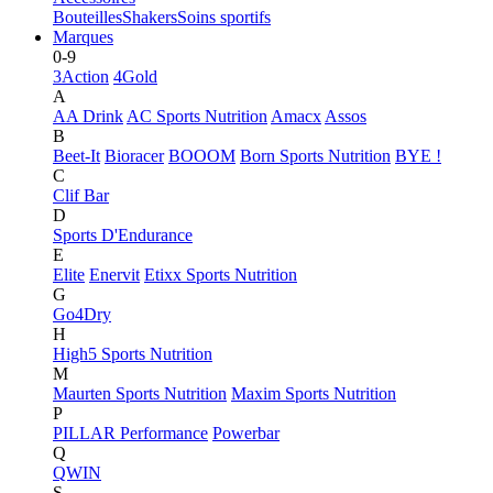
Bouteilles
Shakers
Soins sportifs
Marques
0-9
3Action
4Gold
A
AA Drink
AC Sports Nutrition
Amacx
Assos
B
Beet-It
Bioracer
BOOOM
Born Sports Nutrition
BYE !
C
Clif Bar
D
Sports D'Endurance
E
Elite
Enervit
Etixx Sports Nutrition
G
Go4Dry
H
High5 Sports Nutrition
M
Maurten Sports Nutrition
Maxim Sports Nutrition
P
PILLAR Performance
Powerbar
Q
QWIN
S