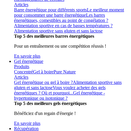
Articles
Barre énergétique pour différents sports
Le meilleur moment
pour consommer une barre énergétique
Les barres
énergétiques, comestibles au point de congélation ?
Alimentation sportive en cas de basses températures ?
Alimentation sportive sans gluten et sans lactose
Top 5 des meilleures barres énergétiques
Pour un entraînement ou une compétition réussis !
En savoir plus
Gel énergétique
Produits
Concentré
Gel à boire
Pure Nature
Articles
Gel énergétique ou gel à boire ?
Alimentation sportive sans
gluten et sans lactose
Vous voulez acheter des gels
énergétiques ? Où et pourquoi...
Gel énergétique -
hypertonique ou isotonique ?
Top 5 des meilleurs gels énergétiques
Bénéficiez d'un regain d'énergie !
En savoir plus
Récupération