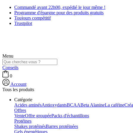
Commandé avant 22h00, expédié le jour même !
Programme d'épargne pour des produits gratuits
Toujours compétitif
Trustpilot
Menu
Conseils
0
Account
Tous les produits
Catégorie
Acides aminés
Antioxydants
BCAA
Beta Alanine
La caféine
Créa
Offres
Vente
Offre groupée
Packs d'échantillons
Protéines
Shakes protéinés
Barres protéinées
Gels énergétiques