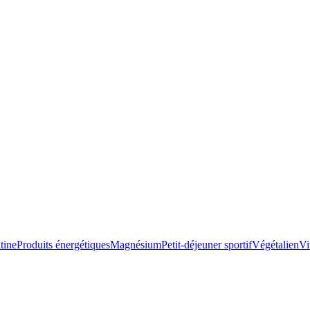
tine
Produits énergétiques
Magnésium
Petit-déjeuner sportif
Végétalien
Vi