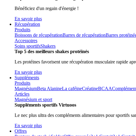
Bénéficiez d'un regain d'énergie !
En savoir plus
Récupération
Produits
Boissons de récupération
Barres de récupération
Barres protéiné
Accessoires
Soins sportifs
Shakers
Top 5 des meilleurs shakes protéinés
Les protéines favorisent une récupération musculaire rapide aprè
En savoir plus
Suppléments
Produits
Magnésium
Beta Alanine
La caféine
Créatine
BCAA
Compléments 
Articles
Magnésium et sport
Suppléments sportifs Virtuoos
Le nec plus ultra des compléments alimentaires pour sportifs sa
En savoir plus
Offres