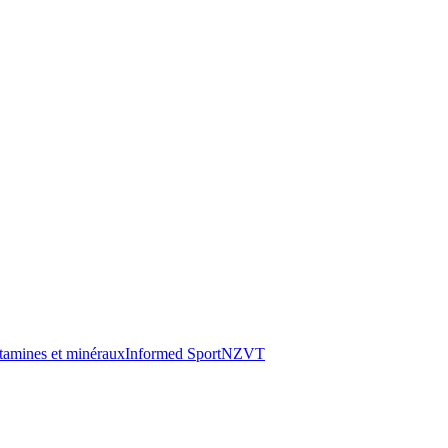
tamines et minéraux
Informed Sport
NZVT