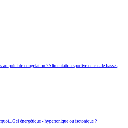
s au point de congélation ?
Alimentation sportive en cas de basses
quoi...
Gel énergétique - hypertonique ou isotonique ?