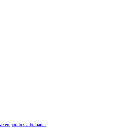
ive en poudre
Carboloader