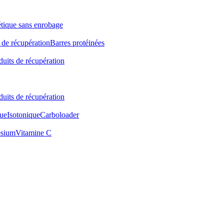
étique sans enrobage
 de récupération
Barres protéinées
duits de récupération
duits de récupération
ue
Isotonique
Carboloader
sium
Vitamine C