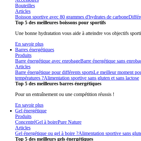
Bouteilles
Articles
Boisson sportive avec 80 grammes d'hydrates de carbone
Différ
Top 5 des meilleures boissons pour sportifs
Une bonne hydratation vous aide à atteindre vos objectifs sporti
En savoir plus
Barres énergétiques
Produits
Barre énergétique avec enrobage
Barre énergétique sans enroba
Articles
Barre énergétique pour différents sports
Le meilleur moment pou
températures ?
Alimentation sportive sans gluten et sans lactose
Top 5 des meilleures barres énergétiques
Pour un entraînement ou une compétition réussis !
En savoir plus
Gel énergétique
Produits
Concentré
Gel à boire
Pure Nature
Articles
Gel énergétique ou gel à boire ?
Alimentation sportive sans glute
Top 5 des meilleurs gels énergétiques