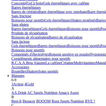
Concentré
Gel à boire
Gels énergétiques avec caféine
Barres énergétiques
Barres de céréales
Barre énergétique avec enrobage
Barre énerg
Sans fructose
Boissons pour sportifs
Gels énergétiques
Shakes protéinés
Barres
Sans gluten
Barres énergétiques
Gels énergétiques
Boissons pour sportifs
Pro
Produits de récupération
Boissons de récupération
Barres de récupération
Sans lactose
Gels énergétiques
Barres énergétiques
Boissons pour sportifs
Pro
Boissons pour sportifs
Comprimés d'électrolytes
Boisson sportive en poudre
Hypotoniq
Compléments alimentaires pour sportifs
B.C.A.A.
Beta Alanine
La caféine
Créatine
Multivitamines
Magné
Accessoires
Bouteilles
Shakers
Soins sportifs
Marques
0-9
3Action
4Gold
A
AA Drink
AC Sports Nutrition
Amacx
Assos
B
Beet-It
Bioracer
BOOOM
Born Sports Nutrition
BYE !
C