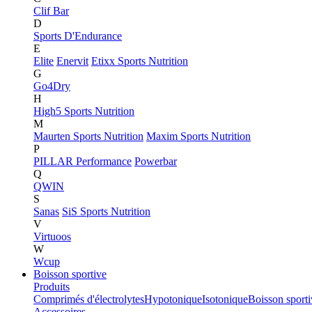
Clif Bar
D
Sports D'Endurance
E
Elite
Enervit
Etixx Sports Nutrition
G
Go4Dry
H
High5 Sports Nutrition
M
Maurten Sports Nutrition
Maxim Sports Nutrition
P
PILLAR Performance
Powerbar
Q
QWIN
S
Sanas
SiS Sports Nutrition
V
Virtuoos
W
Wcup
Boisson sportive
Produits
Comprimés d'électrolytes
Hypotonique
Isotonique
Boisson sport
Accessoires