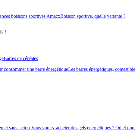
ences boissons sportives Amacx
Boisson sportive, quelle variante ?
fs !
ge
Barres de céréales
r consommer une barre énergétique
Les barres énergétiques, comestible
n et sans lactose
Vous voulez acheter des gels énergétiques ? Où et pour