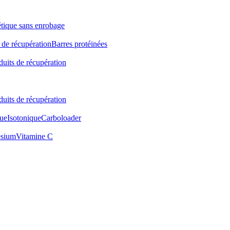
étique sans enrobage
 de récupération
Barres protéinées
duits de récupération
duits de récupération
ue
Isotonique
Carboloader
sium
Vitamine C