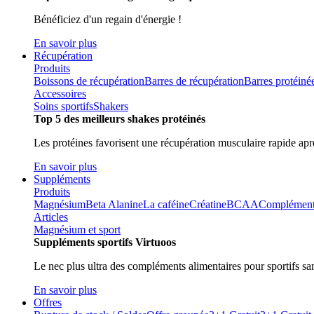
Bénéficiez d'un regain d'énergie !
En savoir plus
Récupération
Produits
Boissons de récupération
Barres de récupération
Barres protéiné
Accessoires
Soins sportifs
Shakers
Top 5 des meilleurs shakes protéinés
Les protéines favorisent une récupération musculaire rapide aprè
En savoir plus
Suppléments
Produits
Magnésium
Beta Alanine
La caféine
Créatine
BCAA
Compléments 
Articles
Magnésium et sport
Suppléments sportifs Virtuoos
Le nec plus ultra des compléments alimentaires pour sportifs sa
En savoir plus
Offres