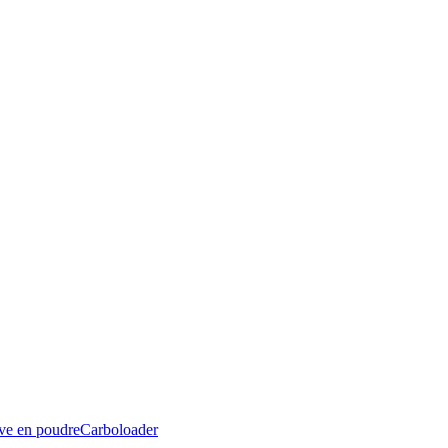
ive en poudre
Carboloader