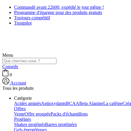
Commandé avant 22h00, expédié le jour même !
Programme d'épargne pour des produits gratuits
Toujours compétitif
Trustpilot
Menu
Conseils
0
Account
Tous les produits
Catégorie
Acides aminés
Antioxydants
BCAA
Beta Alanine
La caféine
Créa
Offres
Vente
Offre groupée
Packs d'échantillons
Protéines
Shakes protéinés
Barres protéinées
Gels énergétiques