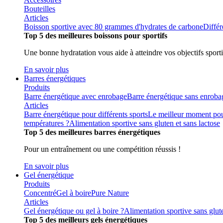
Bouteilles
Articles
Boisson sportive avec 80 grammes d'hydrates de carbone
Différ
Top 5 des meilleures boissons pour sportifs
Une bonne hydratation vous aide à atteindre vos objectifs sporti
En savoir plus
Barres énergétiques
Produits
Barre énergétique avec enrobage
Barre énergétique sans enroba
Articles
Barre énergétique pour différents sports
Le meilleur moment pou
températures ?
Alimentation sportive sans gluten et sans lactose
Top 5 des meilleures barres énergétiques
Pour un entraînement ou une compétition réussis !
En savoir plus
Gel énergétique
Produits
Concentré
Gel à boire
Pure Nature
Articles
Gel énergétique ou gel à boire ?
Alimentation sportive sans glute
Top 5 des meilleurs gels énergétiques