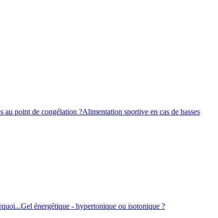
s au point de congélation ?
Alimentation sportive en cas de basses
quoi...
Gel énergétique - hypertonique ou isotonique ?