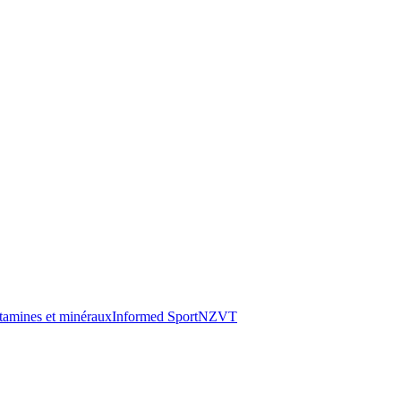
tamines et minéraux
Informed Sport
NZVT