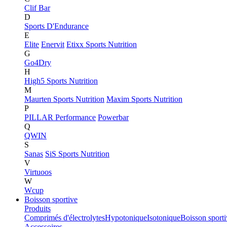
Clif Bar
D
Sports D'Endurance
E
Elite
Enervit
Etixx Sports Nutrition
G
Go4Dry
H
High5 Sports Nutrition
M
Maurten Sports Nutrition
Maxim Sports Nutrition
P
PILLAR Performance
Powerbar
Q
QWIN
S
Sanas
SiS Sports Nutrition
V
Virtuoos
W
Wcup
Boisson sportive
Produits
Comprimés d'électrolytes
Hypotonique
Isotonique
Boisson sport
Accessoires