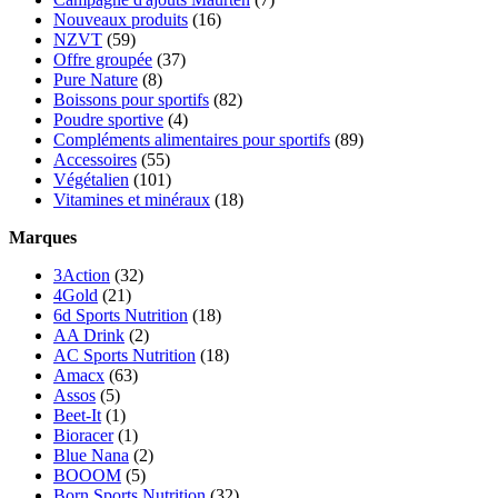
Nouveaux produits
(16)
NZVT
(59)
Offre groupée
(37)
Pure Nature
(8)
Boissons pour sportifs
(82)
Poudre sportive
(4)
Compléments alimentaires pour sportifs
(89)
Accessoires
(55)
Végétalien
(101)
Vitamines et minéraux
(18)
Marques
3Action
(32)
4Gold
(21)
6d Sports Nutrition
(18)
AA Drink
(2)
AC Sports Nutrition
(18)
Amacx
(63)
Assos
(5)
Beet-It
(1)
Bioracer
(1)
Blue Nana
(2)
BOOOM
(5)
Born Sports Nutrition
(32)