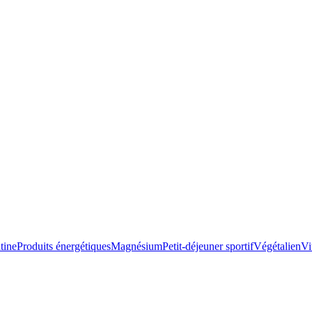
tine
Produits énergétiques
Magnésium
Petit-déjeuner sportif
Végétalien
Vi