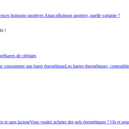
ences boissons sportives Amacx
Boisson sportive, quelle variante ?
fs !
ge
Barres de céréales
r consommer une barre énergétique
Les barres énergétiques, comestible
n et sans lactose
Vous voulez acheter des gels énergétiques ? Où et pour