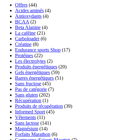
Offres
(44)
Acides aminés
(4)
Antioxydants
(4)
BCAA
(2)
Beta Alanine
(4)
La caféine
(21)
Carboloader
(6)
Créatine
(8)
Endurance sports Shop
(17)
Protéines
(22)
Les électrolytes
(2)
Produits énergétiques
(20)
Gels énergétiques
(59)
Barres énergétiques
(51)
Sans fructose
(45)
Pas de catégorie
(7)
Sans gluten
(202)
Récupération
(1)
Produits de récupération
(39)
Informed Sport
(45)
Vêtements
(11)
Sans lactose
(141)
Magnésium
(14)
Forfaits Marathon
(6)
Campagne d'ajouts Maurten
(7)