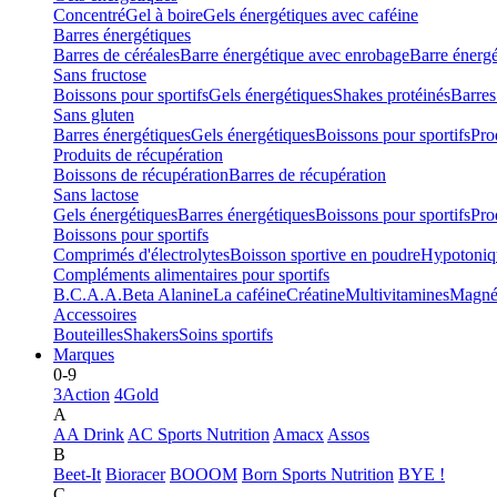
Concentré
Gel à boire
Gels énergétiques avec caféine
Barres énergétiques
Barres de céréales
Barre énergétique avec enrobage
Barre énerg
Sans fructose
Boissons pour sportifs
Gels énergétiques
Shakes protéinés
Barres
Sans gluten
Barres énergétiques
Gels énergétiques
Boissons pour sportifs
Pro
Produits de récupération
Boissons de récupération
Barres de récupération
Sans lactose
Gels énergétiques
Barres énergétiques
Boissons pour sportifs
Pro
Boissons pour sportifs
Comprimés d'électrolytes
Boisson sportive en poudre
Hypotoniq
Compléments alimentaires pour sportifs
B.C.A.A.
Beta Alanine
La caféine
Créatine
Multivitamines
Magné
Accessoires
Bouteilles
Shakers
Soins sportifs
Marques
0-9
3Action
4Gold
A
AA Drink
AC Sports Nutrition
Amacx
Assos
B
Beet-It
Bioracer
BOOOM
Born Sports Nutrition
BYE !
C