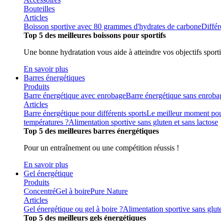
Bouteilles
Articles
Boisson sportive avec 80 grammes d'hydrates de carbone
Différ
Top 5 des meilleures boissons pour sportifs
Une bonne hydratation vous aide à atteindre vos objectifs sporti
En savoir plus
Barres énergétiques
Produits
Barre énergétique avec enrobage
Barre énergétique sans enroba
Articles
Barre énergétique pour différents sports
Le meilleur moment pou
températures ?
Alimentation sportive sans gluten et sans lactose
Top 5 des meilleures barres énergétiques
Pour un entraînement ou une compétition réussis !
En savoir plus
Gel énergétique
Produits
Concentré
Gel à boire
Pure Nature
Articles
Gel énergétique ou gel à boire ?
Alimentation sportive sans glute
Top 5 des meilleurs gels énergétiques