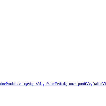
tine
Produits énergétiques
Magnésium
Petit-déjeuner sportif
Végétalien
Vi