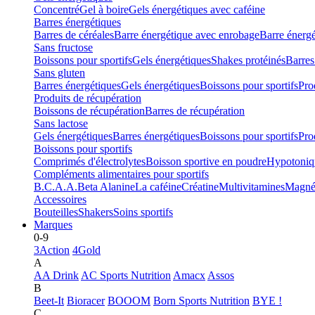
Concentré
Gel à boire
Gels énergétiques avec caféine
Barres énergétiques
Barres de céréales
Barre énergétique avec enrobage
Barre énerg
Sans fructose
Boissons pour sportifs
Gels énergétiques
Shakes protéinés
Barres
Sans gluten
Barres énergétiques
Gels énergétiques
Boissons pour sportifs
Pro
Produits de récupération
Boissons de récupération
Barres de récupération
Sans lactose
Gels énergétiques
Barres énergétiques
Boissons pour sportifs
Pro
Boissons pour sportifs
Comprimés d'électrolytes
Boisson sportive en poudre
Hypotoniq
Compléments alimentaires pour sportifs
B.C.A.A.
Beta Alanine
La caféine
Créatine
Multivitamines
Magné
Accessoires
Bouteilles
Shakers
Soins sportifs
Marques
0-9
3Action
4Gold
A
AA Drink
AC Sports Nutrition
Amacx
Assos
B
Beet-It
Bioracer
BOOOM
Born Sports Nutrition
BYE !
C