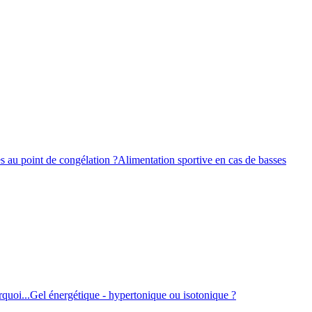
s au point de congélation ?
Alimentation sportive en cas de basses
quoi...
Gel énergétique - hypertonique ou isotonique ?