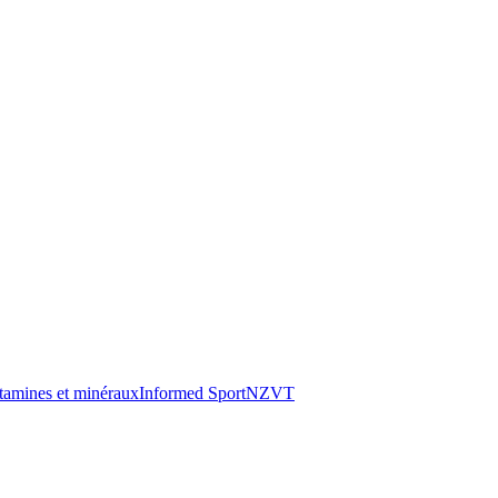
tamines et minéraux
Informed Sport
NZVT