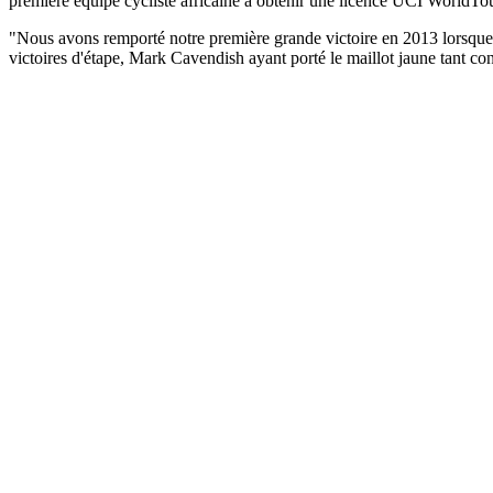
première équipe cycliste africaine à obtenir une licence UCI WorldTo
"Nous avons remporté notre première grande victoire en 2013 lorsque
victoires d'étape, Mark Cavendish ayant porté le maillot jaune tant c