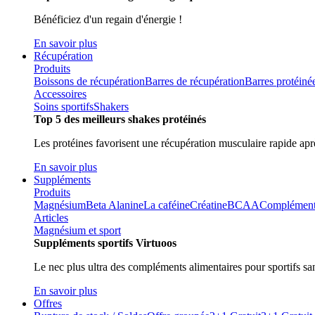
Bénéficiez d'un regain d'énergie !
En savoir plus
Récupération
Produits
Boissons de récupération
Barres de récupération
Barres protéiné
Accessoires
Soins sportifs
Shakers
Top 5 des meilleurs shakes protéinés
Les protéines favorisent une récupération musculaire rapide aprè
En savoir plus
Suppléments
Produits
Magnésium
Beta Alanine
La caféine
Créatine
BCAA
Compléments 
Articles
Magnésium et sport
Suppléments sportifs Virtuoos
Le nec plus ultra des compléments alimentaires pour sportifs sa
En savoir plus
Offres