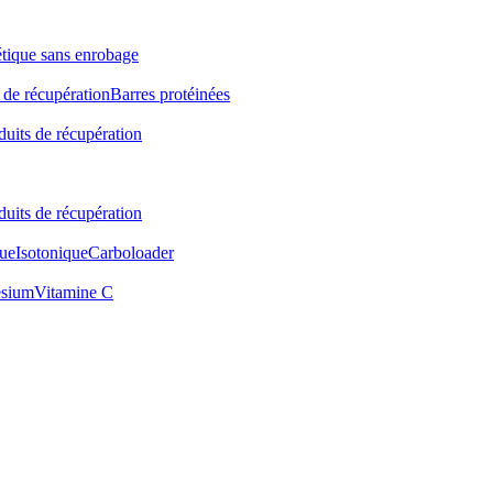
étique sans enrobage
 de récupération
Barres protéinées
duits de récupération
duits de récupération
ue
Isotonique
Carboloader
sium
Vitamine C