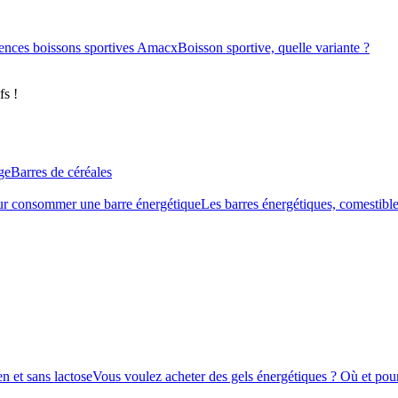
ences boissons sportives Amacx
Boisson sportive, quelle variante ?
fs !
ge
Barres de céréales
r consommer une barre énergétique
Les barres énergétiques, comestible
n et sans lactose
Vous voulez acheter des gels énergétiques ? Où et pour