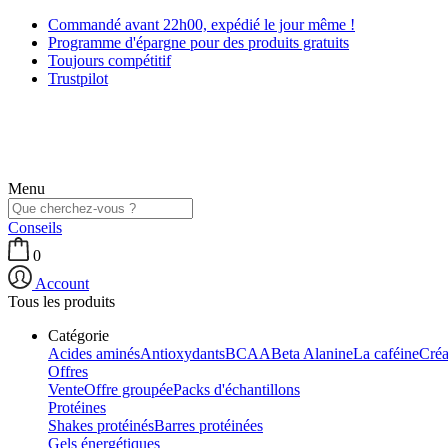
Commandé avant 22h00, expédié le jour même !
Programme d'épargne pour des produits gratuits
Toujours compétitif
Trustpilot
Menu
Conseils
0
Account
Tous les produits
Catégorie
Acides aminés
Antioxydants
BCAA
Beta Alanine
La caféine
Créa
Offres
Vente
Offre groupée
Packs d'échantillons
Protéines
Shakes protéinés
Barres protéinées
Gels énergétiques