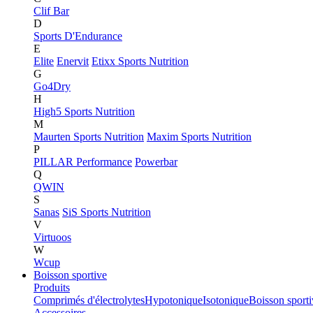
Clif Bar
D
Sports D'Endurance
E
Elite
Enervit
Etixx Sports Nutrition
G
Go4Dry
H
High5 Sports Nutrition
M
Maurten Sports Nutrition
Maxim Sports Nutrition
P
PILLAR Performance
Powerbar
Q
QWIN
S
Sanas
SiS Sports Nutrition
V
Virtuoos
W
Wcup
Boisson sportive
Produits
Comprimés d'électrolytes
Hypotonique
Isotonique
Boisson sport
Accessoires