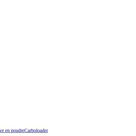
ive en poudre
Carboloader