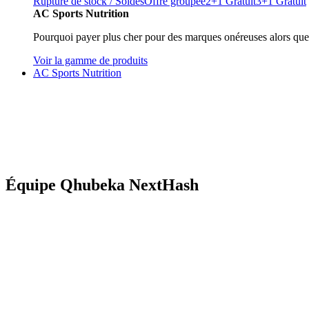
Rupture de stock / Soldes
Offre groupée
2+1 Gratuit
3+1 Gratuit
AC Sports Nutrition
Pourquoi payer plus cher pour des marques onéreuses alors que
Voir la gamme de produits
AC Sports Nutrition
Équipe Qhubeka NextHash