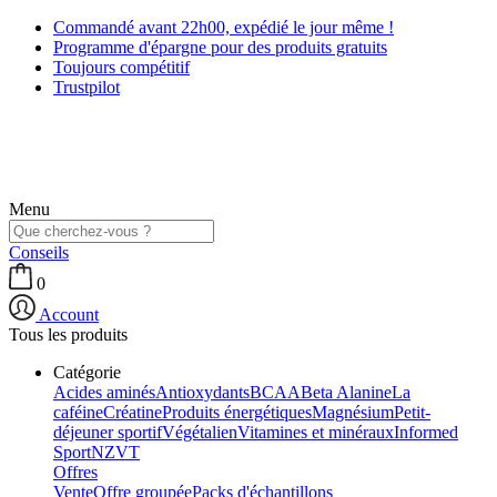
Commandé avant 22h00, expédié le jour même !
Programme d'épargne pour des produits gratuits
Toujours compétitif
Trustpilot
Menu
Conseils
0
Account
Tous les produits
Catégorie
Acides aminés
Antioxydants
BCAA
Beta Alanine
La
caféine
Créatine
Produits énergétiques
Magnésium
Petit-
déjeuner sportif
Végétalien
Vitamines et minéraux
Informed
Sport
NZVT
Offres
Vente
Offre groupée
Packs d'échantillons