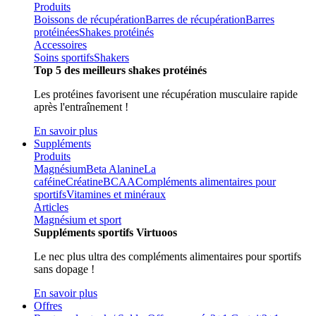
Produits
Boissons de récupération
Barres de récupération
Barres
protéinées
Shakes protéinés
Accessoires
Soins sportifs
Shakers
Top 5 des meilleurs shakes protéinés
Les protéines favorisent une récupération musculaire rapide
après l'entraînement !
En savoir plus
Suppléments
Produits
Magnésium
Beta Alanine
La
caféine
Créatine
BCAA
Compléments alimentaires pour
sportifs
Vitamines et minéraux
Articles
Magnésium et sport
Suppléments sportifs Virtuoos
Le nec plus ultra des compléments alimentaires pour sportifs
sans dopage !
En savoir plus
Offres