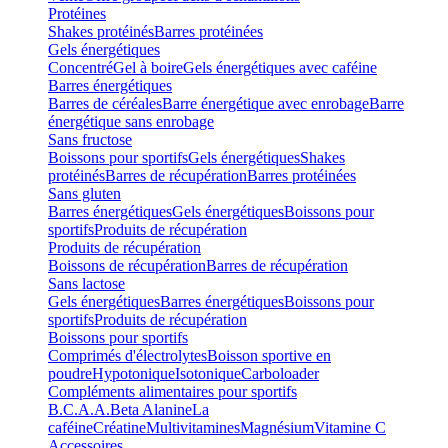
Protéines
Shakes protéinés
Barres protéinées
Gels énergétiques
Concentré
Gel à boire
Gels énergétiques avec caféine
Barres énergétiques
Barres de céréales
Barre énergétique avec enrobage
Barre
énergétique sans enrobage
Sans fructose
Boissons pour sportifs
Gels énergétiques
Shakes
protéinés
Barres de récupération
Barres protéinées
Sans gluten
Barres énergétiques
Gels énergétiques
Boissons pour
sportifs
Produits de récupération
Produits de récupération
Boissons de récupération
Barres de récupération
Sans lactose
Gels énergétiques
Barres énergétiques
Boissons pour
sportifs
Produits de récupération
Boissons pour sportifs
Comprimés d'électrolytes
Boisson sportive en
poudre
Hypotonique
Isotonique
Carboloader
Compléments alimentaires pour sportifs
B.C.A.A.
Beta Alanine
La
caféine
Créatine
Multivitamines
Magnésium
Vitamine C
Accessoires