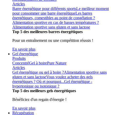
Articles
Barre énergétique pour différents sports
Le meilleur moment
pour consommer une barre énergétique
Les barres
énergétiques, comestibles au point de congélation ?
Alimentation sportive en cas de basses températures ?
Alimentation sportive sans gluten et sans lactose
Top 5 des meilleures barres énergétiques
Pour un entraînement ou une compétition réussis !
En savoir plus
Gel énergétique
Produits
Concentré
Gel à boire
Pure Nature
Articles
Gel énergétique ou gel à boire ?
Alimentation sportive sans
gluten et sans lactose
Vous voulez acheter des gels
énergétiques ? Où et pourquoi...
Gel énergétique -
hypertonique ou isotonique ?
Top 5 des meilleurs gels énergétiques
Bénéficiez d'un regain d'énergie !
En savoir plus
Récupération