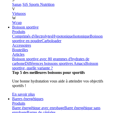
Sanas
SiS Sports Nutrition
V
Virtuoos
W
Wcup
Boisson sportive
Produits
Comprimés d'électrolytes
Hypotonique
Isotonique
Boisson
sportive en poudre
Carboloader
Accessoires
Bouteilles
Articles
Boisson sportive avec 80 grammes d'hydrates de
carbone
Différences boissons sportives Amacx
Boisson
sportive, quelle variante ?
Top 5 des meilleures boissons pour sportifs
Une bonne hydratation vous aide à atteindre vos objectifs
sportifs !
En savoir plus
Barres énergétiques
Produits
Barre énergétique avec enrobage
Barre énergétique sans
enrobage
Barres de céréales