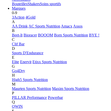
Bouteilles
Shakers
Soins sportifs
Marques
0-9
3Action
4Gold
A
AA Drink
AC Sports Nutrition
Amacx
Assos
B
Beet-It
Bioracer
BOOOM
Born Sports Nutrition
BYE !
C
Clif Bar
D
Sports D'Endurance
E
Elite
Enervit
Etixx Sports Nutrition
G
Go4Dry
H
High5 Sports Nutrition
M
Maurten Sports Nutrition
Maxim Sports Nutrition
P
PILLAR Performance
Powerbar
Q
QWIN
S