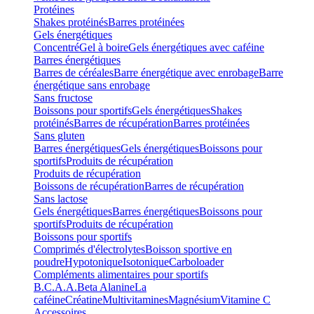
Protéines
Shakes protéinés
Barres protéinées
Gels énergétiques
Concentré
Gel à boire
Gels énergétiques avec caféine
Barres énergétiques
Barres de céréales
Barre énergétique avec enrobage
Barre
énergétique sans enrobage
Sans fructose
Boissons pour sportifs
Gels énergétiques
Shakes
protéinés
Barres de récupération
Barres protéinées
Sans gluten
Barres énergétiques
Gels énergétiques
Boissons pour
sportifs
Produits de récupération
Produits de récupération
Boissons de récupération
Barres de récupération
Sans lactose
Gels énergétiques
Barres énergétiques
Boissons pour
sportifs
Produits de récupération
Boissons pour sportifs
Comprimés d'électrolytes
Boisson sportive en
poudre
Hypotonique
Isotonique
Carboloader
Compléments alimentaires pour sportifs
B.C.A.A.
Beta Alanine
La
caféine
Créatine
Multivitamines
Magnésium
Vitamine C
Accessoires