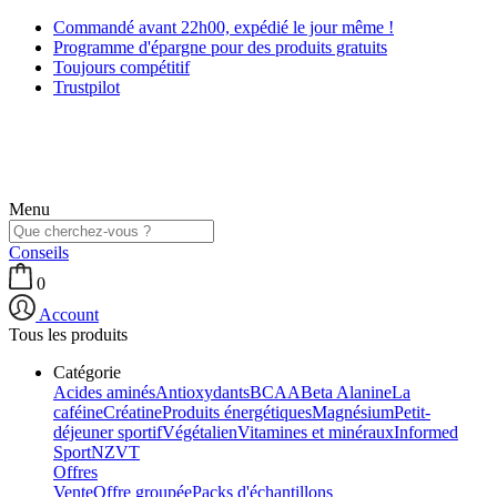
Commandé avant 22h00, expédié le jour même !
Programme d'épargne pour des produits gratuits
Toujours compétitif
Trustpilot
Menu
Conseils
0
Account
Tous les produits
Catégorie
Acides aminés
Antioxydants
BCAA
Beta Alanine
La
caféine
Créatine
Produits énergétiques
Magnésium
Petit-
déjeuner sportif
Végétalien
Vitamines et minéraux
Informed
Sport
NZVT
Offres
Vente
Offre groupée
Packs d'échantillons