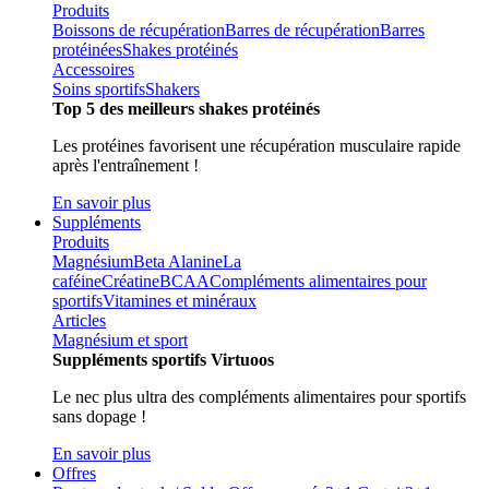
Produits
Boissons de récupération
Barres de récupération
Barres
protéinées
Shakes protéinés
Accessoires
Soins sportifs
Shakers
Top 5 des meilleurs shakes protéinés
Les protéines favorisent une récupération musculaire rapide
après l'entraînement !
En savoir plus
Suppléments
Produits
Magnésium
Beta Alanine
La
caféine
Créatine
BCAA
Compléments alimentaires pour
sportifs
Vitamines et minéraux
Articles
Magnésium et sport
Suppléments sportifs Virtuoos
Le nec plus ultra des compléments alimentaires pour sportifs
sans dopage !
En savoir plus
Offres