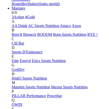
Bouteilles
Shakers
Soins sportifs
Marques
0-9
3Action
4Gold
A
AA Drink
AC Sports Nutrition
Amacx
Assos
B
Beet-It
Bioracer
BOOOM
Born Sports Nutrition
BYE !
C
Clif Bar
D
Sports D'Endurance
E
Elite
Enervit
Etixx Sports Nutrition
G
Go4Dry
H
High5 Sports Nutrition
M
Maurten Sports Nutrition
Maxim Sports Nutrition
P
PILLAR Performance
Powerbar
Q
QWIN
S