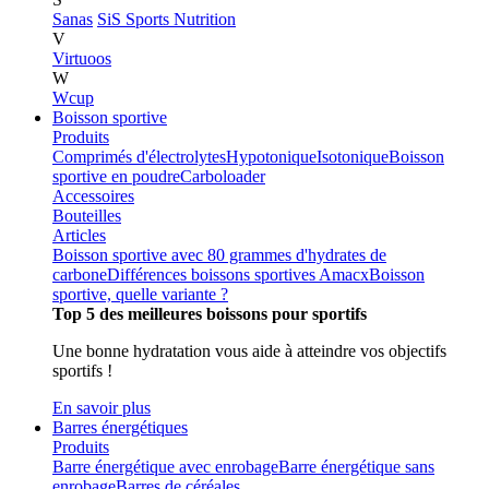
Sanas
SiS Sports Nutrition
V
Virtuoos
W
Wcup
Boisson sportive
Produits
Comprimés d'électrolytes
Hypotonique
Isotonique
Boisson
sportive en poudre
Carboloader
Accessoires
Bouteilles
Articles
Boisson sportive avec 80 grammes d'hydrates de
carbone
Différences boissons sportives Amacx
Boisson
sportive, quelle variante ?
Top 5 des meilleures boissons pour sportifs
Une bonne hydratation vous aide à atteindre vos objectifs
sportifs !
En savoir plus
Barres énergétiques
Produits
Barre énergétique avec enrobage
Barre énergétique sans
enrobage
Barres de céréales