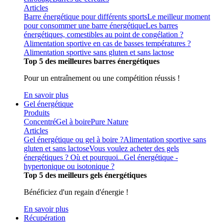
Articles
Barre énergétique pour différents sports
Le meilleur moment
pour consommer une barre énergétique
Les barres
énergétiques, comestibles au point de congélation ?
Alimentation sportive en cas de basses températures ?
Alimentation sportive sans gluten et sans lactose
Top 5 des meilleures barres énergétiques
Pour un entraînement ou une compétition réussis !
En savoir plus
Gel énergétique
Produits
Concentré
Gel à boire
Pure Nature
Articles
Gel énergétique ou gel à boire ?
Alimentation sportive sans
gluten et sans lactose
Vous voulez acheter des gels
énergétiques ? Où et pourquoi...
Gel énergétique -
hypertonique ou isotonique ?
Top 5 des meilleurs gels énergétiques
Bénéficiez d'un regain d'énergie !
En savoir plus
Récupération